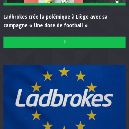
Ladbrokes crée la polémique à Liège avec sa
campagne « Une dose de football »