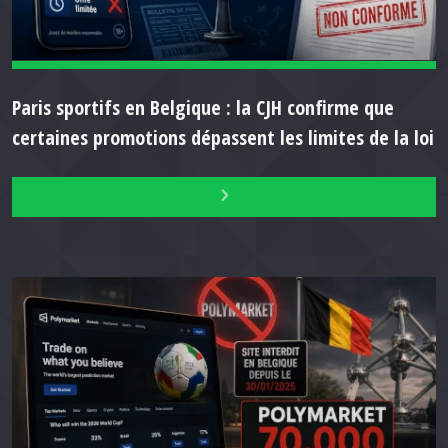
Paris sportifs en Belgique : la CJH confirme que
certaines promotions dépassent les limites de la loi