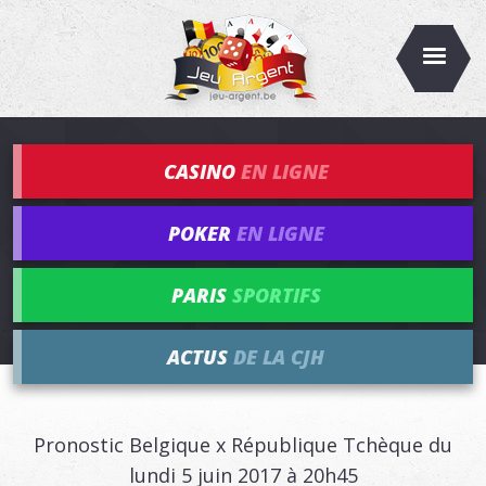
CASINO
EN LIGNE
POKER
EN LIGNE
PARIS
SPORTIFS
ACTUS
DE LA CJH
Pronostic Belgique x République Tchèque du
lundi 5 juin 2017 à 20h45