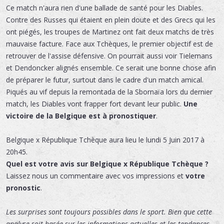
Ce match n'aura rien d'une ballade de santé pour les Diables.
Contre des Russes qui étaient en plein doute et des Grecs qui les
ont piégés, les troupes de Martinez ont fait deux matchs de très
mauvaise facture. Face aux Tchèques, le premier objectif est de
retrouver de l'assise défensive. On pourrait aussi voir Tielemans
et Dendoncker alignés ensemble. Ce serait une bonne chose afin
de préparer le futur, surtout dans le cadre d'un match amical.
Piqués au vif depuis la remontada de la Sbornaïa lors du dernier
match, les Diables vont frapper fort devant leur public.
Une
victoire de la Belgique est à pronostiquer
.
Belgique x République Tchèque
aura lieu le
lundi 5 Juin 2017 à
20h45.
Quel est votre avis sur Belgique x République Tchèque ?
Laissez nous un commentaire avec vos impressions et
votre
pronostic
.
Les surprises sont toujours possibles dans le sport. Bien que cette
analyse soit basée sur les informations actuelles et les tendances,