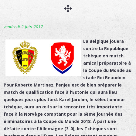
vendredi 2 Juin 2017
La Belgique jouera
contre la République
tchèque en match
amical préparatoire à
la Coupe du Monde au
stade Roi Beaudoin.
Pour Roberto Martinez, l'enjeu est de bien préparer le
match de qualification face à l'Estonie qui aura lieu
quelques jours plus tard. Karel Jarolim, le sélectionneur
tchèque, aura un œil sur la rencontre très importante
face à la Norvège comptant pour la 6ème journée des
éliminatoires à la Coupe du Monde 2018. À part une
défaite contre l'Allemagne (3-0), les Tchèques sont
invaincus depuis l'Euro. Les Belges restent sur deux