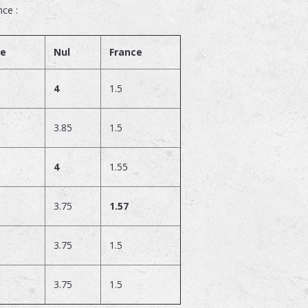
nce :
ie
Nul
France
4
1.5
3.85
1.5
4
1.55
3.75
1.57
3.75
1.5
3.75
1.5