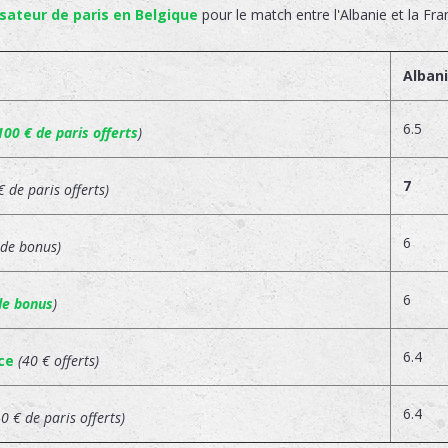
sateur de paris en Belgique
pour le match entre l'Albanie et la Fra
Alban
6.5
100 € de paris offerts
)
7
€ de paris offerts)
6
 de bonus)
6
de bonus
)
6.4
ce
(40 € offerts)
6.4
10 € de paris offerts)