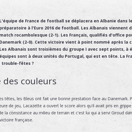
L'équipe de France de football se déplacera en Albanie dans 
préparatoire à l'Euro 2016 de football. Les Albanais viennent 
match rocambolesque (2-1). Les Français, qualifiés d'office po
Danemark (2-0). Cette victoire vient à point nommé après la ci
Les Albanais sont troisièmes du groupe I avec sept points, à 
équipes sont à deux unités du Portugal, qui est en tête. La Fr
s trouble-fêtes ?
e des couleurs
s têtes, les Bleus ont fait une bonne prestation face au Danemark. P
heure de jeu, Lacazette a ouvert le score alors qu'il avait pris en grip
 la consistance au milieu de terrain et c'est lui qui a servi Giroud da
victoire française.