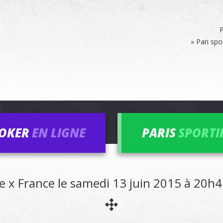
P
» Pari spo
OKER
EN LIGNE
PARIS
SPORTI
e x France le samedi 13 juin 2015 à 20h