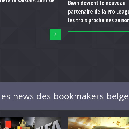
nera la saisonÂ 2021 de
Bwin devient le nouveau
partenaire de la Pro Leag
les trois prochaines saiso
res news des bookmakers belge