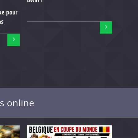
ue pour
ns
s online