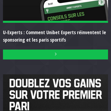
U-Experts : Comment Unibet Experts réinventent le
sponsoring et les paris sportifs