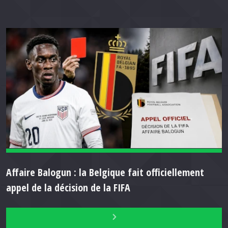
Affaire Balogun : la Belgique fait officiellement
appel de la décision de la FIFA