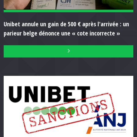
Unibet annule un gain de 500 € après l'arrivée : un
parieur belge dénonce une « cote incorrecte »