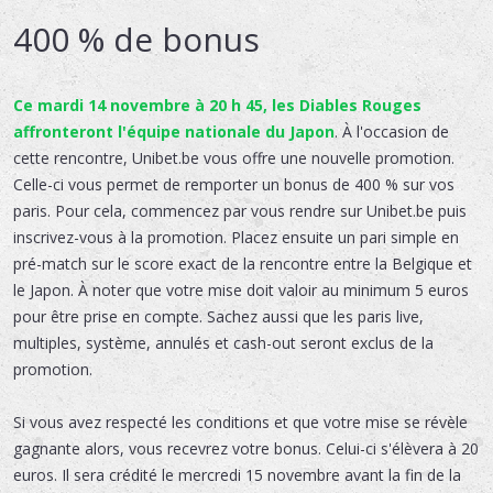
400 % de bonus
Ce mardi 14 novembre à 20 h 45, les Diables Rouges
affronteront l'équipe nationale du Japon
. À l'occasion de
cette rencontre, Unibet.be vous offre une nouvelle promotion.
Celle-ci vous permet de remporter un bonus de 400 % sur vos
paris. Pour cela, commencez par vous rendre sur Unibet.be puis
inscrivez-vous à la promotion. Placez ensuite un pari simple en
pré-match sur le score exact de la rencontre entre la Belgique et
le Japon. À noter que votre mise doit valoir au minimum 5 euros
pour être prise en compte. Sachez aussi que les paris live,
multiples, système, annulés et cash-out seront exclus de la
promotion.
Si vous avez respecté les conditions et que votre mise se révèle
gagnante alors, vous recevrez votre bonus. Celui-ci s'élèvera à 20
euros. Il sera crédité le mercredi 15 novembre avant la fin de la