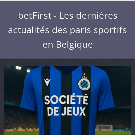
betFirst - Les dernières
actualités des paris sportifs
en Belgique