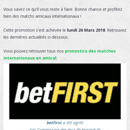
Vous savez ce qu'il vous reste à faire. Bonne chance et profitez
bien des matchs amicaux internationaux !
Cette promotion s'est achevée le
lundi 26 Mars 2018
. Retrouvez
les dernières actualités ci-dessous.
Vous pouvez retrouver tous nos
pronostics des matches
internationaux en amical
.
betFirst
a été agréé
par Commission des Jeux de Hasard de