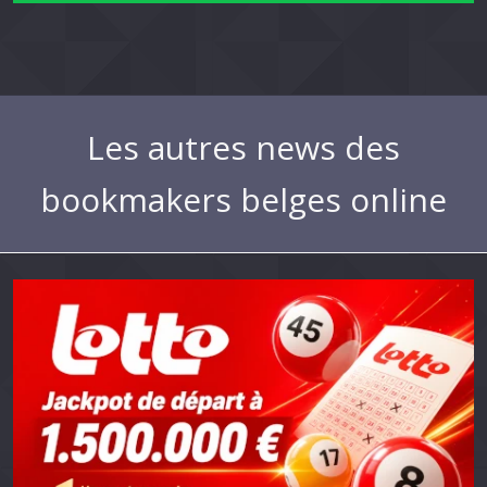
Les autres news des
bookmakers belges online