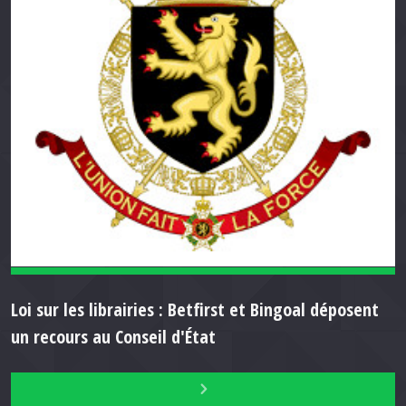
Loi sur les librairies : Betfirst et Bingoal déposent
un recours au Conseil d'État