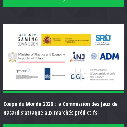
Coupe du Monde 2026 : la Commission des Jeux de
Hasard s'attaque aux marchés prédictifs