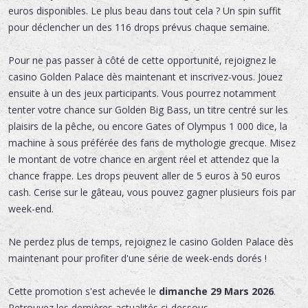
euros disponibles. Le plus beau dans tout cela ? Un spin suffit
pour déclencher un des 116 drops prévus chaque semaine.
Pour ne pas passer à côté de cette opportunité, rejoignez le
casino Golden Palace dès maintenant et inscrivez-vous. Jouez
ensuite à un des jeux participants. Vous pourrez notamment
tenter votre chance sur Golden Big Bass, un titre centré sur les
plaisirs de la pêche, ou encore Gates of Olympus 1 000 dice, la
machine à sous préférée des fans de mythologie grecque. Misez
le montant de votre chance en argent réel et attendez que la
chance frappe. Les drops peuvent aller de 5 euros à 50 euros
cash. Cerise sur le gâteau, vous pouvez gagner plusieurs fois par
week-end.
Ne perdez plus de temps, rejoignez le casino Golden Palace dès
maintenant pour profiter d'une série de week-ends dorés !
Cette promotion s'est achevée le
dimanche 29 Mars 2026
.
Retrouvez les dernières actualités ci-dessous.