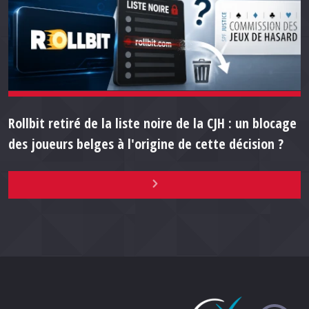
Rollbit retiré de la liste noire de la CJH : un blocage
des joueurs belges à l'origine de cette décision ?