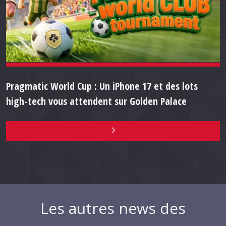
Pragmatic World Cup : Un iPhone 17 et des lots
high-tech vous attendent sur Golden Palace
Les autres news des