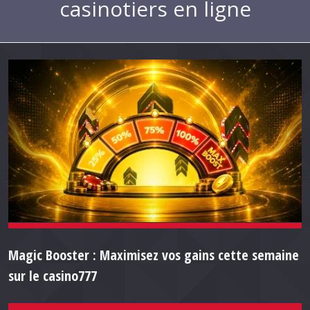
casinotiers en ligne
Magic Booster : Maximisez vos gains cette semaine
sur le casino777