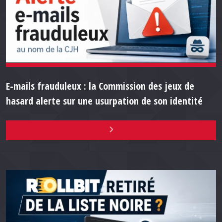
E-mails frauduleux : la Commission des jeux de
hasard alerte sur une usurpation de son identité