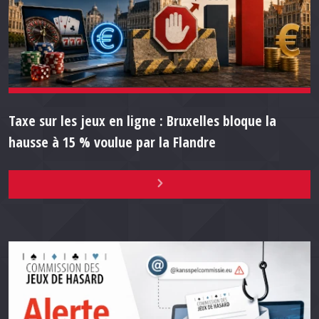
Taxe sur les jeux en ligne : Bruxelles bloque la
hausse à 15 % voulue par la Flandre