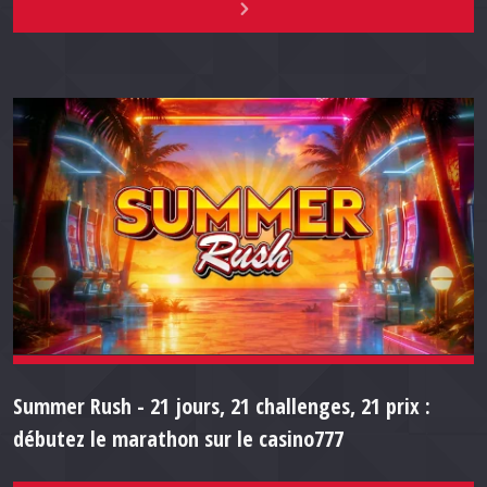
Summer Rush - 21 jours, 21 challenges, 21 prix :
débutez le marathon sur le casino777