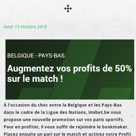
lundi 15 Octobre 2018
À l'occasion du choc entre la Belgique et les Pays-Bas
dans le cadre de la Ligue des Nations, Unibet.be vous
propose une nouvelle promotion sur vos paris sportifs.
Pour en profiter, il vous suffit de rejoindre le bookmaker.
Placez ensuite un pari sur le match et activez votre Profit