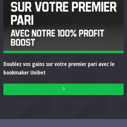
Doublez vos gains sur votre premier pari avec le
bookmaker Unibet