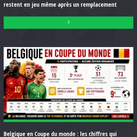
restent en jeu même après un remplacement
Belgique en Coupe du monde : les chiffres qui