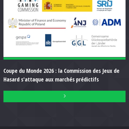
Coupe du Monde 2026 : la Commission des Jeux de
Hasard s'attaque aux marchés prédictifs