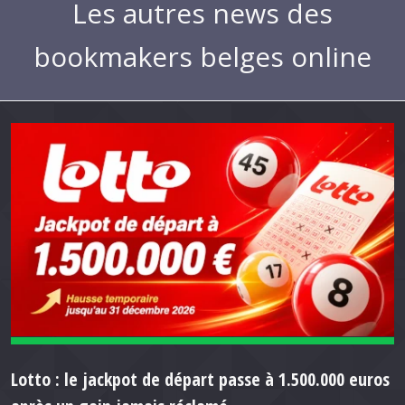
Les autres news des
bookmakers belges online
Lotto : le jackpot de départ passe à 1.500.000 euros