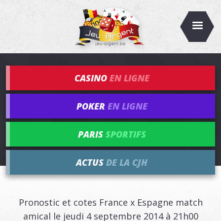
CASINO
EN LIGNE
POKER
EN LIGNE
PARIS
SPORTIFS
ACTUS
DE LA CJH
Pronostic et cotes France x Espagne match
amical le jeudi 4 septembre 2014 à 21h00