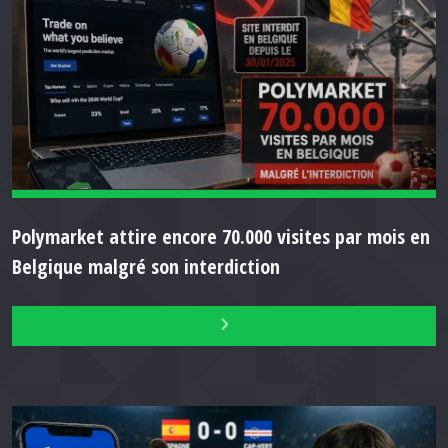
Polymarket attire encore 70.000 visites par mois en
Belgique malgré son interdiction