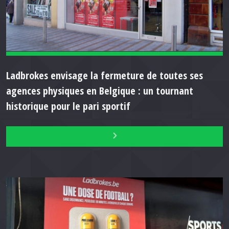
Ladbrokes envisage la fermeture de toutes ses
agences physiques en Belgique : un tournant
historique pour le pari sportif