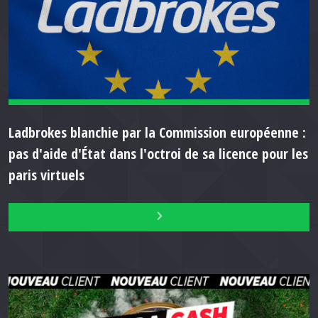
Ladbrokes blanchie par la Commission européenne :
pas d'aide d'État dans l'octroi de sa licence pour les
paris virtuels