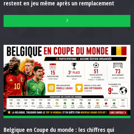
restent en jeu même après un remplacement
Belgique en Coupe du monde : les chiffres qui