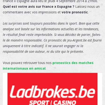
France x Espagne
aura lieu le
jeudi 4 Septembre 2014 à 21h00.
Quel est votre avis sur France x Espagne ?
Laissez nous un
commentaire avec vos impressions et
votre pronostic
.
Les surprises sont toujours possibles dans le sport. Bien que cette
analyse soit basée sur les informations actuelles et les tendances,
le résultat final reste imprévisible. Si vous décidez de parier, faites-
le de manière responsable. Ce pronostic de Jeu-Argent.be est fourni
uniquement à titre indicatif. Il ne saurait engager ni la
responsabilité de son auteur, ni du site qui le présente.
Vous pouvez retrouver tous nos
pronostics des matches
internationaux en amical
.