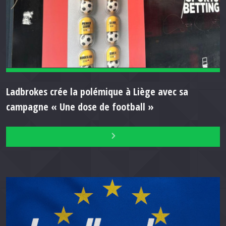
Ladbrokes crée la polémique à Liège avec sa
campagne « Une dose de football »