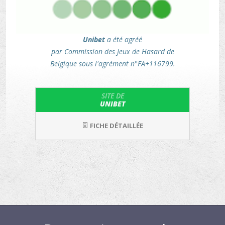
Unibet
a été agréé
par Commission des Jeux de Hasard de
Belgique sous l'agrément n°FA+116799.
SITE DE
UNIBET
FICHE DÉTAILLÉE