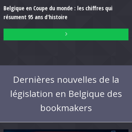
Belgique en Coupe du monde : les chiffres qui
résument 95 ans d'histoire
Dernières nouvelles de la
législation en Belgique des
bookmakers