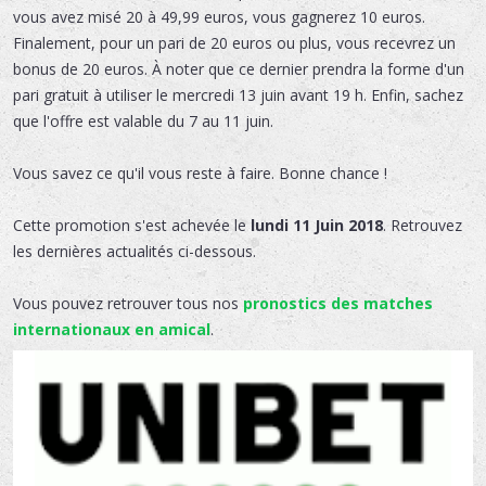
vous avez misé 20 à 49,99 euros, vous gagnerez 10 euros.
Finalement, pour un pari de 20 euros ou plus, vous recevrez un
bonus de 20 euros. À noter que ce dernier prendra la forme d'un
pari gratuit à utiliser le mercredi 13 juin avant 19 h. Enfin, sachez
que l'offre est valable du 7 au 11 juin.
Vous savez ce qu'il vous reste à faire. Bonne chance !
Cette promotion s'est achevée le
lundi 11 Juin 2018
. Retrouvez
les dernières actualités ci-dessous.
Vous pouvez retrouver tous nos
pronostics des matches
internationaux en amical
.