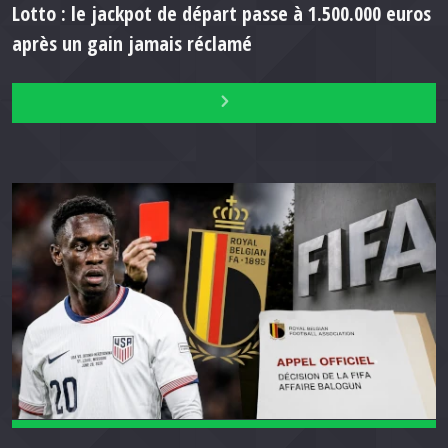
Lotto : le jackpot de départ passe à 1.500.000 euros
après un gain jamais réclamé