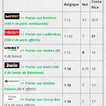
Costa
Belgique
Nul
Rica
>> Parier sur betFirst
1.12
3.1
20.5
(
100 € de paris remboursés
)
>> Parier sur Ladbrokes
1.142
7
21
(
100 € de paris offerts
)
>> Parier sur Unibet
(80
1.12
8
18
€ de bonus)
>> Parier sur bwin
(
100
1.16
6.75
18
€ de bonus de bienvenue
)
>> Parier sur Golden
1.16
7
17
Palace
(40 € offerts)
>> Parier sur Circus Bet
1.16
7
17
(5 € de paris offerts)