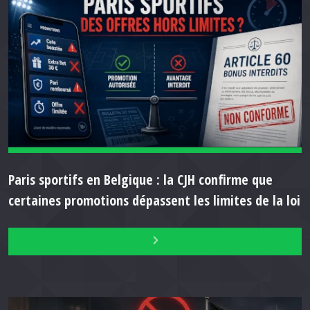
Paris sportifs en Belgique : la CJH confirme que
certaines promotions dépassent les limites de la loi