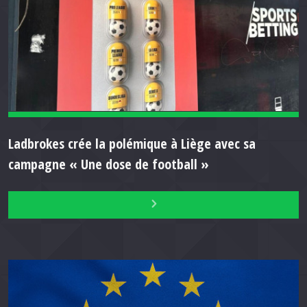
Ladbrokes crée la polémique à Liège avec sa
campagne « Une dose de football »