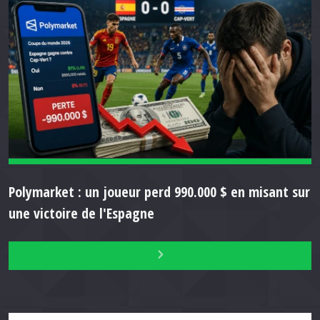
Polymarket : un joueur perd 990.000 $ en misant sur
une victoire de l'Espagne