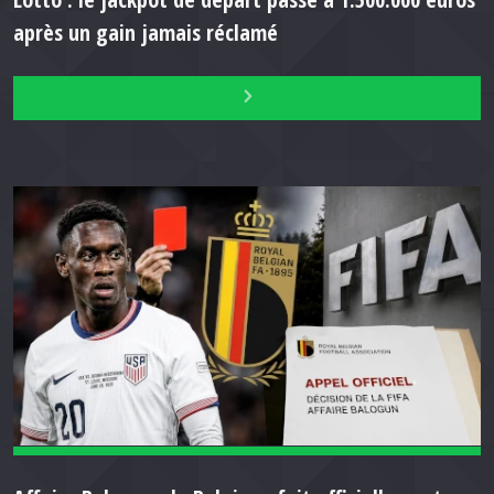
après un gain jamais réclamé