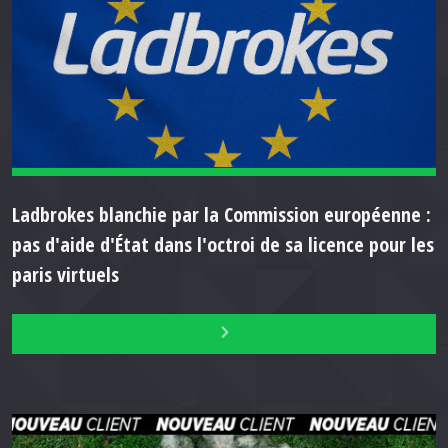
Ladbrokes blanchie par la Commission européenne :
pas d'aide d'État dans l'octroi de sa licence pour les
paris virtuels