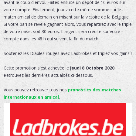
avant le coup d'envoi. Faites ensuite un dépôt de 10 euros sur
votre compte. Finalement, jouez cette même somme sur le
match amical de demain en misant sur la victoire de la Belgique.
Si votre pari se révèle gagnant alors, vous repartirez avec le triple
de votre mise, soit 30 euros. L'argent sera crédité sur votre
compte dans les 48 h qui suivent la fin du match.
Soutenez les Diables rouges avec Ladbrokes et triplez vos gains !
Cette promotion s'est achevée le
jeudi 8 Octobre 2020
.
Retrouvez les dernières actualités ci-dessous.
Vous pouvez retrouver tous nos
pronostics des matches
internationaux en amical
.