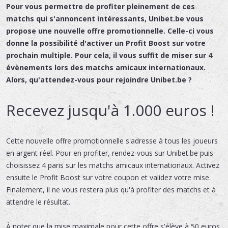
Pour vous permettre de profiter pleinement de ces
matchs qui s'annoncent intéressants, Unibet.be vous
propose une nouvelle offre promotionnelle. Celle-ci vous
donne la possibilité d'activer un Profit Boost sur votre
prochain multiple. Pour cela, il vous suffit de miser sur 4
évènements lors des matchs amicaux internationaux.
Alors, qu'attendez-vous pour rejoindre Unibet.be ?
Recevez jusqu'à 1.000 euros !
Cette nouvelle offre promotionnelle s'adresse à tous les joueurs
en argent réel. Pour en profiter, rendez-vous sur Unibet.be puis
choisissez 4 paris sur les matchs amicaux internationaux. Activez
ensuite le Profit Boost sur votre coupon et validez votre mise.
Finalement, il ne vous restera plus qu'à profiter des matchs et à
attendre le résultat.
À noter que la mise maximale pour cette offre s'élève à 50 euros.