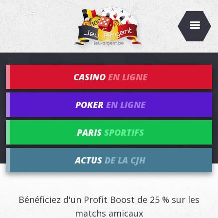
CASINO
EN LIGNE
POKER
EN LIGNE
PARIS
SPORTIFS
ACTUS
DE LA CJH
Bénéficiez d'un Profit Boost de 25 % sur les
matchs amicaux