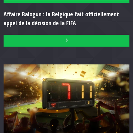
Affaire Balogun : la Belgique fait officiellement
appel de la décision de la FIFA