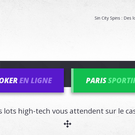
Sin City Spins : Des
OKER
EN LIGNE
PARIS
SPORTI
es lots high-tech vous attendent sur le c