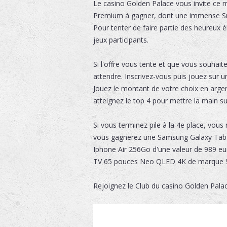
Le casino Golden Palace vous invite ce m
Premium à gagner, dont une immense Sma
Pour tenter de faire partie des heureux él
jeux participants.
Si l'offre vous tente et que vous souhait
attendre. Inscrivez-vous puis jouez sur 
Jouez le montant de votre choix en argent
atteignez le top 4 pour mettre la main su
Si vous terminez pile à la 4e place, vou
vous gagnerez une Samsung Galaxy Tab S
Iphone Air 256Go d'une valeur de 989 eu
TV 65 pouces Neo QLED 4K de marque S
Rejoignez le Club du casino Golden Palac