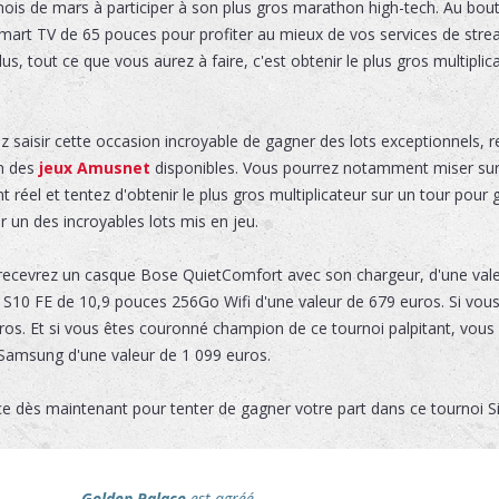
ois de mars à participer à son plus gros marathon high-tech. Au bout 
rt TV de 65 pouces pour profiter au mieux de vos services de strea
us, tout ce que vous aurez à faire, c'est obtenir le plus gros multipli
ez saisir cette occasion incroyable de gagner des lots exceptionnels, 
un des
jeux Amusnet
disponibles. Vous pourrez notamment miser sur
 réel et tentez d'obtenir le plus gros multiplicateur sur un tour pour
r un des incroyables lots mis en jeu.
s recevrez un casque Bose QuietComfort avec son chargeur, d'une valeu
10 FE de 10,9 pouces 256Go Wifi d'une valeur de 679 euros. Si vous
ros. Et si vous êtes couronné champion de ce tournoi palpitant, vous
amsung d'une valeur de 1 099 euros.
e dès maintenant pour tenter de gagner votre part dans ce tournoi Sin
Golden Palace
est agréé