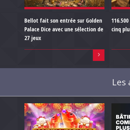
Bellot fait son entrée sur Golden
116.500 
Palace Dice avec une sélection de
cinq pl
27 jeux
Les 