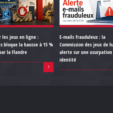
 les jeux en ligne :
E-mails frauduleux : la
es bloque la hausse à 15 %
Commission des jeux de h
par la Flandre
alerte sur une usurpation
identité