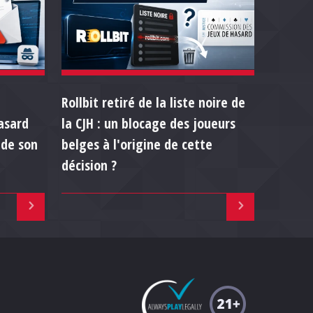
Rollbit retiré de la liste noire de
asard
la CJH : un blocage des joueurs
 de son
belges à l'origine de cette
décision ?