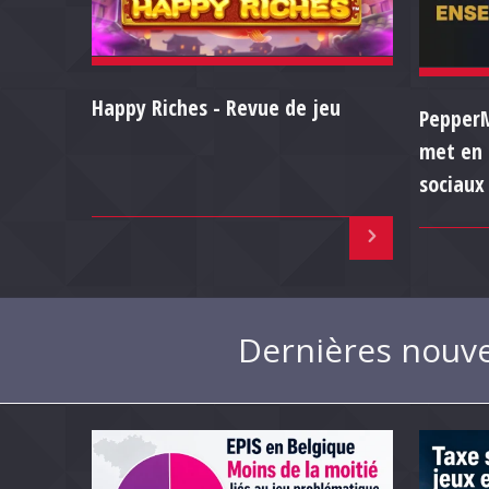
Happy Riches - Revue de jeu
PepperMi
met en
sociaux
Dernières nouvel