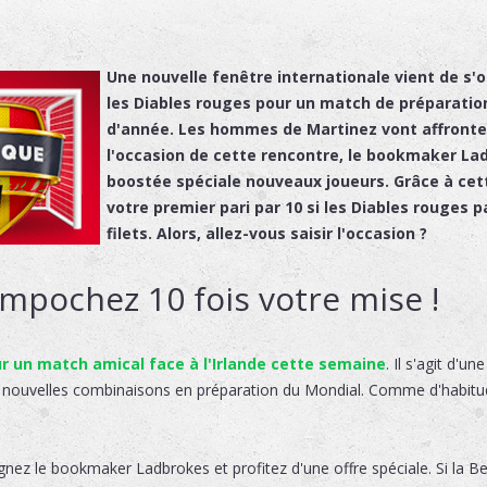
Une nouvelle fenêtre internationale vient de s'ou
les Diables rouges pour un match de préparation
d'année. Les hommes de Martinez vont affronter u
l'occasion de cette rencontre, le bookmaker L
boostée spéciale nouveaux joueurs. Grâce à cett
votre premier pari par 10 si les Diables rouges 
filets. Alors, allez-vous saisir l'occasion ?
empochez 10 fois votre mise !
r un match amical face à l'Irlande cette semaine
. Il s'agit d'
 nouvelles combinaisons en préparation du Mondial. Comme d'habitud
gnez le bookmaker Ladbrokes et profitez d'une offre spéciale. Si la Be