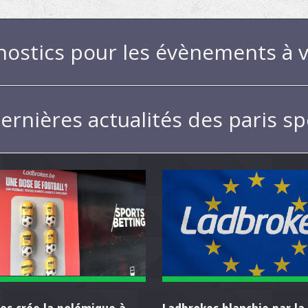
nostics pour les évènements à v
ernières actualités des paris sp