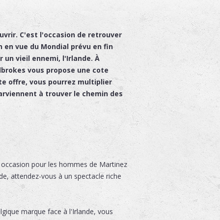
vrir. C'est l'occasion de retrouver
 en vue du Mondial prévu en fin
n vieil ennemi, l'Irlande. À
adbrokes vous propose une cote
e offre, vous pourrez multiplier
parviennent à trouver le chemin des
une occasion pour les hommes de Martinez
e, attendez-vous à un spectacle riche
lgique marque face à l'Irlande, vous