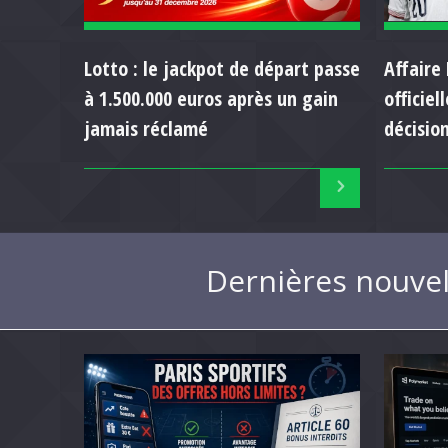
Lotto : le jackpot de départ passe
Affaire 
à 1.500.000 euros après un gain
officie
jamais réclamé
décision
Dernières nouvel