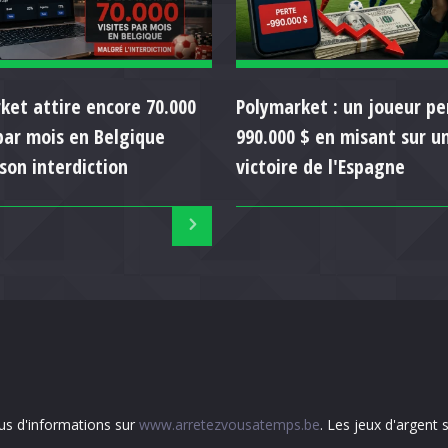
ket attire encore 70.000
Polymarket : un joueur pe
 par mois en Belgique
990.000 $ en misant sur u
son interdiction
victoire de l'Espagne
lus d'informations sur
www.arretezvousatemps.be
. Les jeux d'argent 