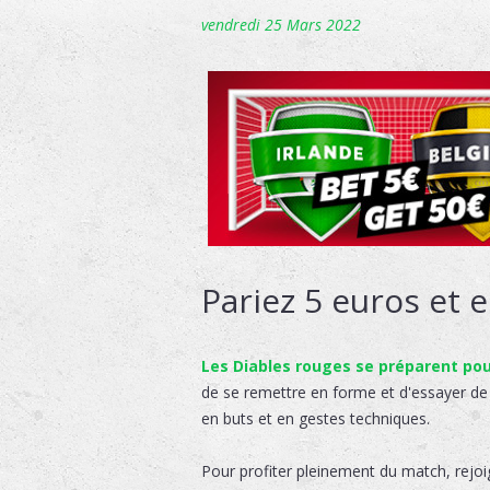
vendredi 25 Mars 2022
Pariez 5 euros et 
Les Diables rouges se préparent pou
de se remettre en forme et d'essayer de
en buts et en gestes techniques.
Pour profiter pleinement du match, rejoi