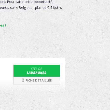
art. Pour saisir cette opportunité,
uros sur « Belgique : plus de 0,5 but ».
es !
SITE DE
LADBROKES
FICHE DÉTAILLÉE