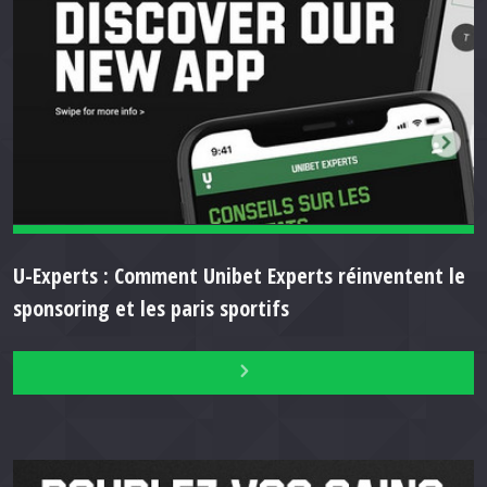
U-Experts : Comment Unibet Experts réinventent le
sponsoring et les paris sportifs