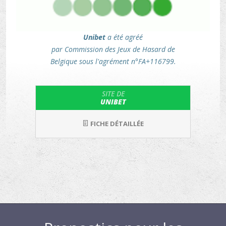
Unibet
a été agréé
par Commission des Jeux de Hasard de
Belgique sous l'agrément n°FA+116799.
SITE DE
UNIBET
FICHE DÉTAILLÉE