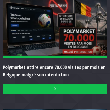
Polymarket attire encore 70.000 visites par mois en
Belgique malgré son interdiction