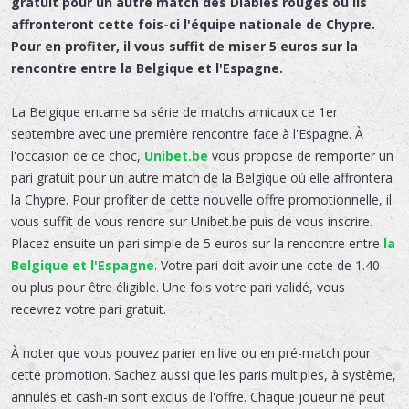
gratuit pour un autre match des Diables rouges où ils
affronteront cette fois-ci l'équipe nationale de Chypre.
Pour en profiter, il vous suffit de miser 5 euros sur la
rencontre entre la Belgique et l'Espagne.
La Belgique entame sa série de matchs amicaux ce 1er
septembre avec une première rencontre face à l'Espagne. À
l'occasion de ce choc,
Unibet.be
vous propose de remporter un
pari gratuit pour un autre match de la Belgique où elle affrontera
la Chypre. Pour profiter de cette nouvelle offre promotionnelle, il
vous suffit de vous rendre sur Unibet.be puis de vous inscrire.
Placez ensuite un pari simple de 5 euros sur la rencontre entre
la
Belgique et l'Espagne
. Votre pari doit avoir une cote de 1.40
ou plus pour être éligible. Une fois votre pari validé, vous
recevrez votre pari gratuit.
À noter que vous pouvez parier en live ou en pré-match pour
cette promotion. Sachez aussi que les paris multiples, à système,
annulés et cash-in sont exclus de l'offre. Chaque joueur ne peut