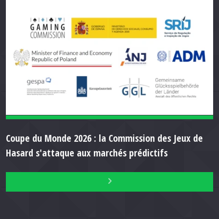
Coupe du Monde 2026 : la Commission des Jeux de
Hasard s'attaque aux marchés prédictifs