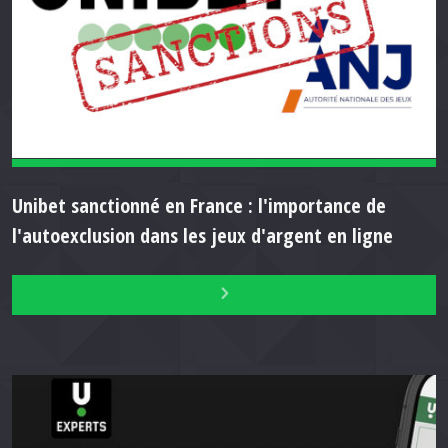
Unibet sanctionné en France : l'importance de
l'autoexclusion dans les jeux d'argent en ligne