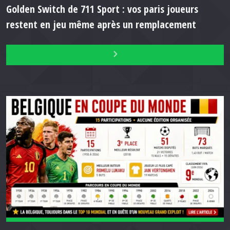
Golden Switch de 711 Sport : vos paris joueurs
restent en jeu même après un remplacement