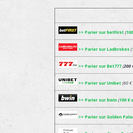
>> Parier sur betFirst
(
100
>> Parier sur Ladbrokes
(
>> Parier sur Bet777
(
200 
>> Parier sur Unibet
(60 €
>> Parier sur bwin
(
100 € 
>> Parier sur Golden Pala