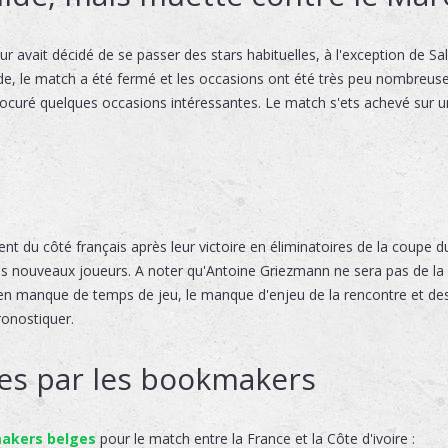
neur avait décidé de se passer des stars habituelles, à l'exception de 
ode, le match a été fermé et les occasions ont été très peu nombreus
procuré quelques occasions intéressantes. Le match s'ets achevé sur un
t du côté français après leur victoire en éliminatoires de la coupe du
 nouveaux joueurs. A noter qu'Antoine Griezmann ne sera pas de la pa
 en manque de temps de jeu, le manque d'enjeu de la rencontre et des 
ronostiquer.
es par les bookmakers
akers belges
pour le match entre la France et la Côte d'ivoire :