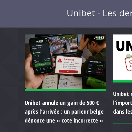
Unibet - Les de
Unibet 
l'impor
Unibet annule un gain de 500 €
dans le
après l'arrivée : un parieur belge
dénonce une « cote incorrecte »