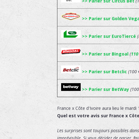
>> Parier sur Circus Bet
(
>> Parier sur Golden Veg
>> Parier sur EuroTiercé
>> Parier sur Bingoal
(
110
>> Parier sur Betclic
(100 
>> Parier sur BetWay
(100
France x Côte d'Ivoire
aura lieu le
mardi 
Quel est votre avis sur France x Côte
Les surprises sont toujours possibles dans 
imprévisible. Si vous décidez de parier, fa