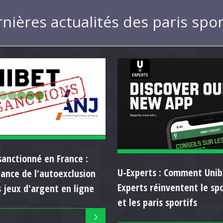
rnières actualités des paris spor
sanctionné en France :
U-Experts : Comment Unib
tance de l'autoexclusion
Experts réinventent le sp
s jeux d'argent en ligne
et les paris sportifs