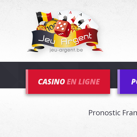
CASINO
EN LIGNE
P
Pronostic Fra