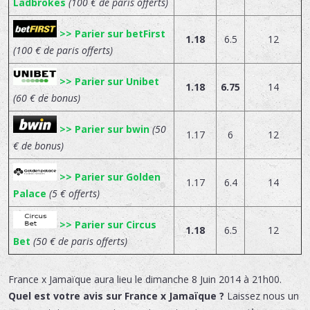
Ladbrokes
(100 € de paris offerts)
>> Parier sur betFirst
1.18
6.5
12
(100 € de paris offerts)
>> Parier sur Unibet
1.18
6.75
14
(60 € de bonus)
>> Parier sur bwin
(50
1.17
6
12
€ de bonus)
>> Parier sur Golden
1.17
6.4
14
Palace
(5 € offerts)
>> Parier sur Circus
1.18
6.5
12
Bet
(50 € de paris offerts)
France x Jamaïque
aura lieu le
dimanche 8 Juin 2014 à 21h00.
Quel est votre avis sur France x Jamaïque ?
Laissez nous un