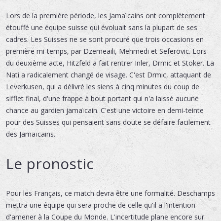
Lors de la première période, les Jamaïcains ont complètement
étouffé une équipe suisse qui évoluait sans la plupart de ses
cadres. Les Suisses ne se sont procuré que trois occasions en
première mi-temps, par Dzemeaili, Mehmedi et Seferovic. Lors
du deuxième acte, Hitzfeld a fait rentrer Inler, Drmic et Stoker. La
Nati a radicalement changé de visage. C'est Drmic, attaquant de
Leverkusen, qui a délivré les siens à cinq minutes du coup de
sifflet final, d'une frappe à bout portant qui n'a laissé aucune
chance au gardien jamaïcain. C'est une victoire en demi-teinte
pour des Suisses qui pensaient sans doute se défaire facilement
des Jamaïcains.
Le pronostic
Pour les Français, ce match devra être une formalité. Deschamps
mettra une équipe qui sera proche de celle qu'il a l'intention
d'amener à la Coupe du Monde. L'incertitude plane encore sur