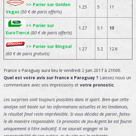
>> Parier sur Golden
1.25
5
11
Vegas
(50 € de paris offerts)
>> Parier sur
1.27
5.1
13
EuroTiercé
(80 € de paris offerts)
>> Parier sur Bingoal
1.27
5.2
12.6
(60 € de paris gratuits)
France x Paraguay
aura lieu le
vendredi 2 Juin 2017 à 21h00.
Quel est votre avis sur France x Paraguay ?
Laissez nous un
commentaire avec vos impressions et
votre pronostic
.
Les surprises sont toujours possibles dans le sport. Bien que cette
analyse soit basée sur les informations actuelles et les tendances,
le résultat final reste imprévisible. Si vous décidez de parier, faites-
le de manière responsable. Ce pronostic de Jeu-Argent.be est fourni
uniquement à titre indicatif. Il ne saurait engager ni la
responsabilité de son auteur, ni du site qui le présente.