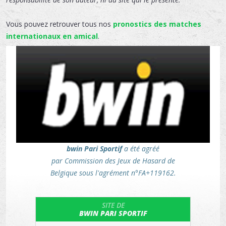
Vous pouvez retrouver tous nos
pronostics des matches
internationaux en amical
.
bwin Pari Sportif
a été agréé
par Commission des Jeux de Hasard de
Belgique sous l'agrément n°FA+119162.
SITE DE
BWIN PARI SPORTIF