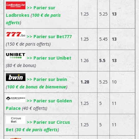
>> Parier sur
1.25
5.25
13
Ladbrokes
(
100 € de paris
offerts
)
>> Parier sur Bet777
1.25
5.45
13
(150 € de paris offerts)
>> Parier sur Unibet
1.26
5.5
13
(80 € de bonus)
>> Parier sur bwin
1.28
5.25
10
(
100 € de bonus de bienvenue
)
>> Parier sur Golden
1.25
5
11
Palace
(40 € offerts)
>> Parier sur Circus
1.25
5
11
Bet
(
30 € de paris offerts
)