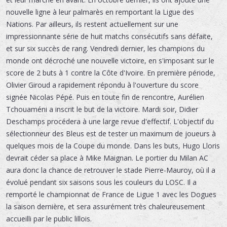
nouvelle ligne à leur palmarès en remportant la Ligue des
Nations. Par ailleurs, ils restent actuellement sur une
impressionnante série de huit matchs consécutifs sans défaite,
et sur six succès de rang. Vendredi dernier, les champions du
monde ont décroché une nouvelle victoire, en s'imposant sur le
score de 2 buts à 1 contre la Côte d'Ivoire. En première période,
Olivier Giroud a rapidement répondu à l'ouverture du score
signée Nicolas Pépé. Puis en toute fin de rencontre, Aurélien
Tchouaméni a inscrit le but de la victoire. Mardi soir, Didier
Deschamps procédera à une large revue d'effectif. L'objectif du
sélectionneur des Bleus est de tester un maximum de joueurs à
quelques mois de la Coupe du monde. Dans les buts, Hugo Lloris
devrait céder sa place à Mike Maignan. Le portier du Milan AC
aura donc la chance de retrouver le stade Pierre-Mauroy, où il a
évolué pendant six saisons sous les couleurs du LOSC. Il a
remporté le championnat de France de Ligue 1 avec les Dogues
la saison dernière, et sera assurément très chaleureusement
accueilli par le public lillois.