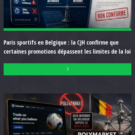
Paris sportifs en Belgique : la CJH confirme que
certaines promotions dépassent les limites de la loi