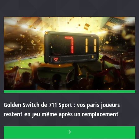
Golden Switch de 711 Sport : vos paris joueurs
restent en jeu même après un remplacement