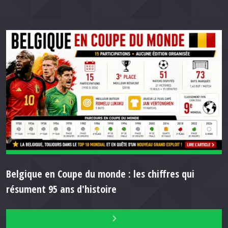
Belgique en Coupe du monde : les chiffres qui
résument 95 ans d'histoire