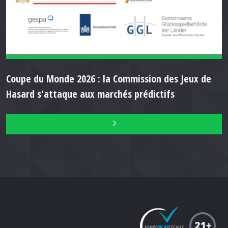
Coupe du Monde 2026 : la Commission des Jeux de
Hasard s'attaque aux marchés prédictifs