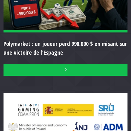
Polymarket : un joueur perd 990.000 $ en misant sur
une victoire de l'Espagne