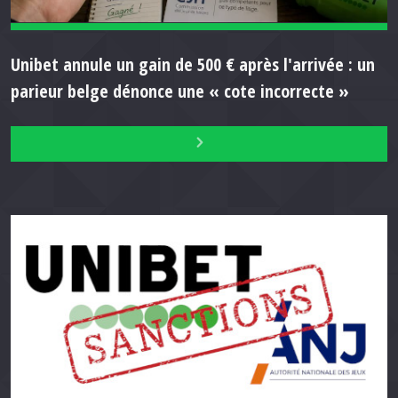
Unibet annule un gain de 500 € après l'arrivée : un
parieur belge dénonce une « cote incorrecte »