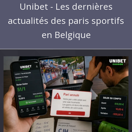
Unibet - Les dernières
actualités des paris sportifs
en Belgique