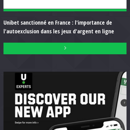
Unibet sanctionné en France : l'importance de
l'autoexclusion dans les jeux d'argent en ligne