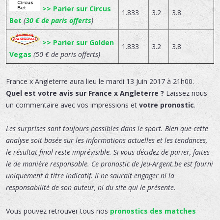
>> Parier sur Circus
1.833
3.2
3.8
Bet
(
30 € de paris offerts
)
>> Parier sur Golden
1.833
3.2
3.8
Vegas
(50 € de paris offerts)
France x Angleterre
aura lieu le
mardi 13 Juin 2017 à 21h00.
Quel est votre avis sur France x Angleterre ?
Laissez nous
un commentaire avec vos impressions et
votre pronostic
.
Les surprises sont toujours possibles dans le sport. Bien que cette
analyse soit basée sur les informations actuelles et les tendances,
le résultat final reste imprévisible. Si vous décidez de parier, faites-
le de manière responsable. Ce pronostic de Jeu-Argent.be est fourni
uniquement à titre indicatif. Il ne saurait engager ni la
responsabilité de son auteur, ni du site qui le présente.
Vous pouvez retrouver tous nos
pronostics des matches