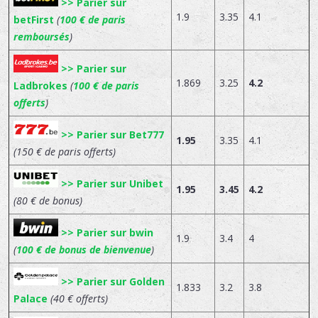
>> Parier sur
1.9
3.35
4.1
betFirst
(
100 € de paris
remboursés
)
>> Parier sur
1.869
3.25
4.2
Ladbrokes
(
100 € de paris
offerts
)
>> Parier sur Bet777
1.95
3.35
4.1
(150 € de paris offerts)
>> Parier sur Unibet
1.95
3.45
4.2
(80 € de bonus)
>> Parier sur bwin
1.9
3.4
4
(
100 € de bonus de bienvenue
)
>> Parier sur Golden
1.833
3.2
3.8
Palace
(40 € offerts)