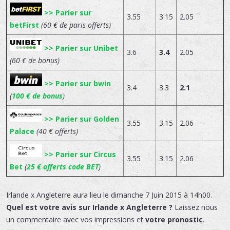
>> Parier sur
3.55
3.15
2.05
betFirst
(60 € de paris offerts)
>> Parier sur Unibet
3.6
3.4
2.05
(60 € de bonus)
>> Parier sur bwin
3.4
3.3
2.1
(
100 € de bonus
)
>> Parier sur Golden
3.55
3.15
2.06
Palace
(40 € offerts)
>> Parier sur Circus
3.55
3.15
2.06
Bet
(
25 € offerts code
BET
)
Irlande x Angleterre
aura lieu le
dimanche 7 Juin 2015 à 14h00.
Quel est votre avis sur Irlande x Angleterre ?
Laissez nous
un commentaire avec vos impressions et
votre pronostic
.