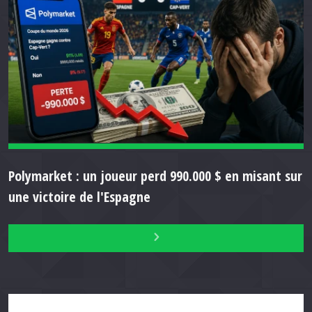
Polymarket : un joueur perd 990.000 $ en misant sur
une victoire de l'Espagne