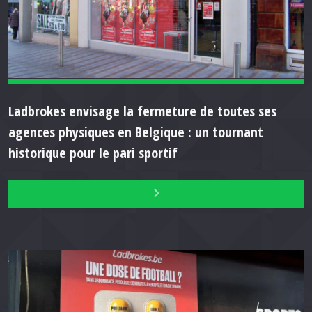
Ladbrokes envisage la fermeture de toutes ses
agences physiques en Belgique : un tournant
historique pour le pari sportif