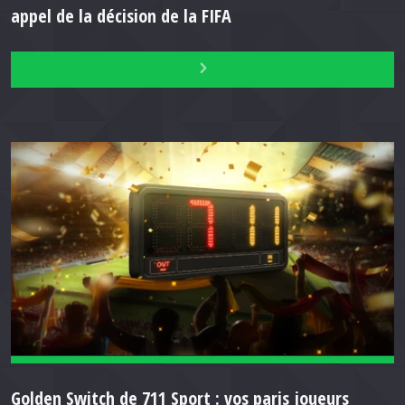
appel de la décision de la FIFA
Golden Switch de 711 Sport : vos paris joueurs