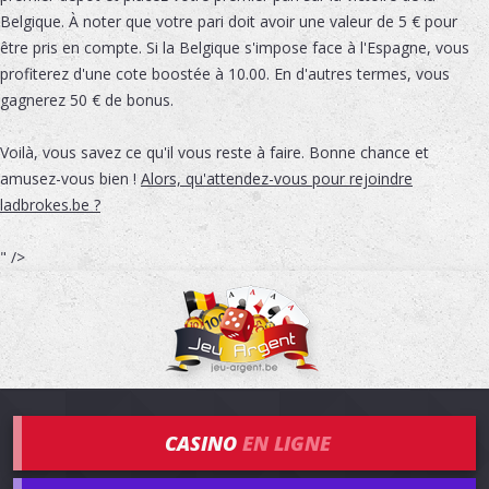
Belgique. À noter que votre pari doit avoir une valeur de 5 € pour
être pris en compte. Si la Belgique s'impose face à l'Espagne, vous
profiterez d'une cote boostée à 10.00. En d'autres termes, vous
gagnerez 50 € de bonus.
Voilà, vous savez ce qu'il vous reste à faire. Bonne chance et
amusez-vous bien !
Alors, qu'attendez-vous pour rejoindre
ladbrokes.be ?
" />
CASINO
EN LIGNE