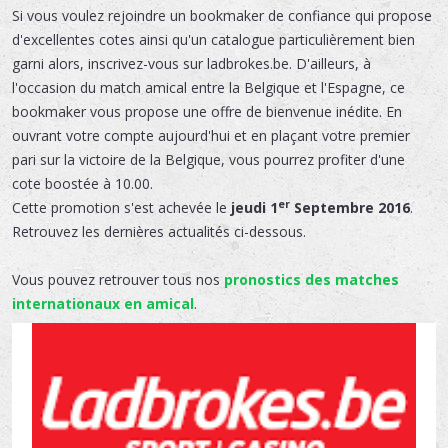
Si vous voulez rejoindre un bookmaker de confiance qui propose
d'excellentes cotes ainsi qu'un catalogue particulièrement bien
garni alors, inscrivez-vous sur ladbrokes.be. D'ailleurs, à
l'occasion du match amical entre la Belgique et l'Espagne, ce
bookmaker vous propose une offre de bienvenue inédite. En
ouvrant votre compte aujourd'hui et en plaçant votre premier
pari sur la victoire de la Belgique, vous pourrez profiter d'une
cote boostée à 10.00.
er
Cette promotion s'est achevée le
jeudi 1
Septembre 2016
.
Retrouvez les dernières actualités ci-dessous.
Vous pouvez retrouver tous nos
pronostics des matches
internationaux en amical
.