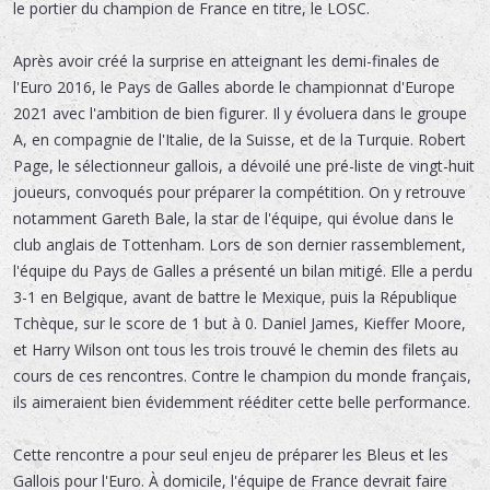
le portier du champion de France en titre, le LOSC.
Après avoir créé la surprise en atteignant les demi-finales de
l'Euro 2016, le Pays de Galles aborde le championnat d'Europe
2021 avec l'ambition de bien figurer. Il y évoluera dans le groupe
A, en compagnie de l'Italie, de la Suisse, et de la Turquie. Robert
Page, le sélectionneur gallois, a dévoilé une pré-liste de vingt-huit
joueurs, convoqués pour préparer la compétition. On y retrouve
notamment Gareth Bale, la star de l'équipe, qui évolue dans le
club anglais de Tottenham. Lors de son dernier rassemblement,
l'équipe du Pays de Galles a présenté un bilan mitigé. Elle a perdu
3-1 en Belgique, avant de battre le Mexique, puis la République
Tchèque, sur le score de 1 but à 0. Daniel James, Kieffer Moore,
et Harry Wilson ont tous les trois trouvé le chemin des filets au
cours de ces rencontres. Contre le champion du monde français,
ils aimeraient bien évidemment rééditer cette belle performance.
Cette rencontre a pour seul enjeu de préparer les Bleus et les
Gallois pour l'Euro. À domicile, l'équipe de France devrait faire