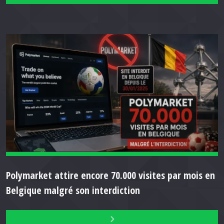
Polymarket attire encore 70.000 visites par mois en
Belgique malgré son interdiction