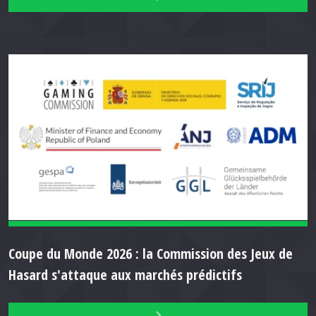
Coupe du Monde 2026 : la Commission des Jeux de
Hasard s'attaque aux marchés prédictifs