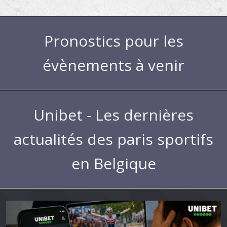
Pronostics pour les
évènements à venir
Unibet - Les dernières
actualités des paris sportifs
en Belgique