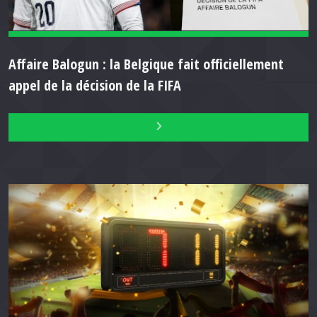
Affaire Balogun : la Belgique fait officiellement
appel de la décision de la FIFA