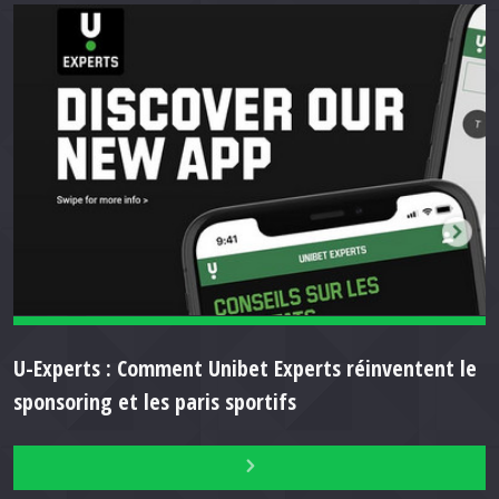
U-Experts : Comment Unibet Experts réinventent le
sponsoring et les paris sportifs