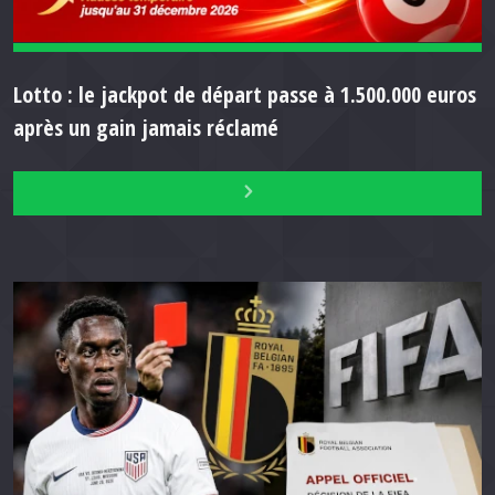
Lotto : le jackpot de départ passe à 1.500.000 euros
après un gain jamais réclamé