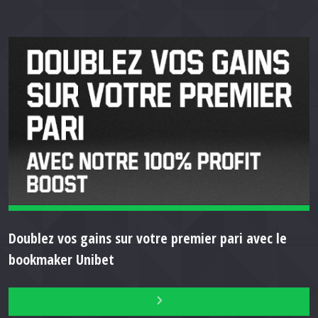
Doublez vos gains sur votre premier pari avec le
bookmaker Unibet