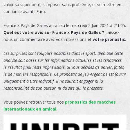
valoir sa supériorité, s'imposer sans problème, et se mettre en
confiance avant l'Euro.
France x Pays de Galles
aura lieu le
mercredi 2 Juin 2021 à 21h05.
Quel est votre avis sur France x Pays de Galles ?
Laissez
nous un commentaire avec vos impressions et
votre pronostic
.
Les surprises sont toujours possibles dans le sport. Bien que cette
analyse soit basée sur les informations actuelles et les tendances,
le résultat final reste imprévisible. Si vous décidez de parier, faites-
le de manière responsable. Ce pronostic de Jeu-Argent.be est fourni
uniquement à titre indicatif. Il ne saurait engager ni la
responsabilité de son auteur, ni du site qui le présente.
Vous pouvez retrouver tous nos
pronostics des matches
internationaux en amical
.