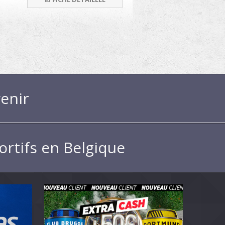
enir
ortifs en Belgique