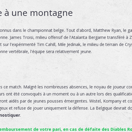
ace à une montagne
onnus dans le championnat belge. Tout d'abord, Matthew Ryan, le gar
enne. James Troisi, milieu offensif de l'Atalanta Bergame transféré 
nt sur l'expérimenté Tim Cahill, Mile Jedinak, le milieu de terrain de 
nne vertébrale, l'équipe sera relativement jeune.
ns ce match. Malgré les nombreuses absences, le noyau de joueur c
eurs ont été convoqués à un moment ou à un autre lors des qualifica
seront aidés par de jeunes pousses émergentes. Wistel, Kompany et co
geux et refuse de jouer uniquement la défense. La Belgique devrait d
onostiquer
.
 remboursement de votre pari, en cas de défaite des Diables 