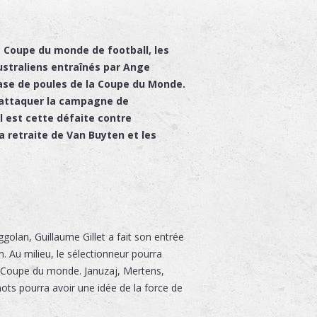
a Coupe du monde de football, les
ustraliens entraînés par Ange
hase de poules de la Coupe du Monde.
'attaquer la campagne de
al est cette défaite contre
a retraite de Van Buyten et les
olan, Guillaume Gillet a fait son entrée
 Au milieu, le sélectionneur pourra
e Coupe du monde. Januzaj, Mertens,
ts pourra avoir une idée de la force de