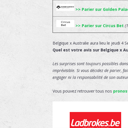
>> Parier sur Golden Pala
>> Parier sur Circus Bet
(
Belgique x Australie
aura lieu le
jeudi 4 
Quel est votre avis sur Belgique x Au
Les surprises sont toujours possibles dans 
imprévisible. Si vous décidez de parier, fa
engager ni la responsabilité de son auteur,
Vous pouvez retrouver tous nos
pronos