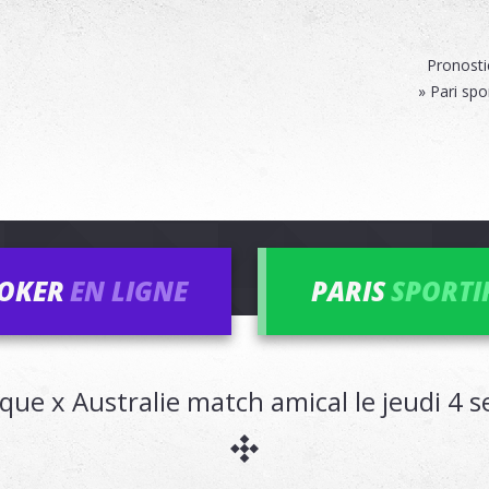
Pronosti
» Pari spo
OKER
EN LIGNE
PARIS
SPORTI
ique x Australie match amical le jeudi 