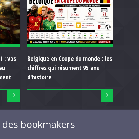
t : vos
Belgique en Coupe du monde : les
eu
chiffres qui résument 95 ans
ment
d'histoire
ue des bookmakers