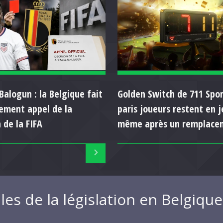
Balogun : la Belgique fait
Golden Switch de 711 Spor
llement appel de la
paris joueurs restent en j
 de la FIFA
même après un remplace
les de la législation en Belgiq