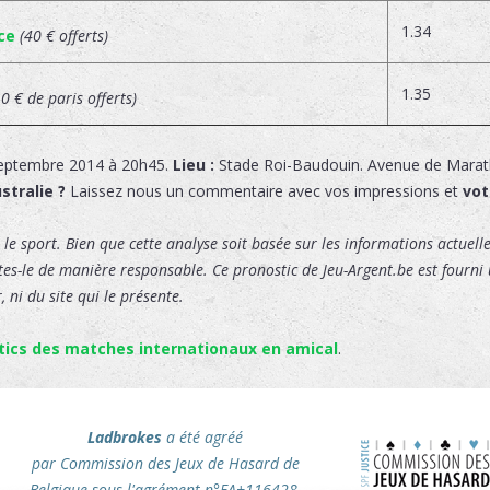
1.34
ce
(40 € offerts)
1.35
10 € de paris offerts)
Septembre 2014 à 20h45.
Lieu :
Stade Roi-Baudouin
.
Avenue de Marat
stralie ?
Laissez nous un commentaire avec vos impressions et
vot
le sport. Bien que cette analyse soit basée sur les informations actuelles
ites-le de manière responsable. Ce pronostic de Jeu-Argent.be est fourni u
 ni du site qui le présente.
tics des matches internationaux en amical
.
Ladbrokes
a été agréé
par Commission des Jeux de Hasard de
Belgique sous l'agrément n°FA+116428.