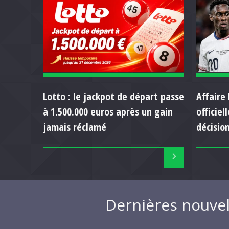
Lotto : le jackpot de départ passe
Affaire 
à 1.500.000 euros après un gain
officie
jamais réclamé
décision
Dernières nouvel