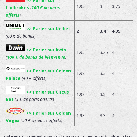
>> Parier sur
1.95
3
3.75
Ladbrokes
(
100 € de paris
offerts
)
>> Parier sur Unibet
2
3.4
4.35
(80 € de bonus)
>> Parier sur bwin
1.95
3.25
4
(
100 € de bonus de bienvenue
)
>> Parier sur Golden
1.98
3.3
4
Palace
(40 € offerts)
>> Parier sur Circus
1.98
3.3
4
Bet
(5 € de paris offerts)
>> Parier sur Golden
1.98
3.3
4
Vegas
(50 € de paris offerts)