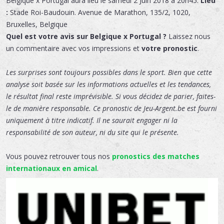
Belgique x Portugal
aura lieu le
samedi 2 Juin 2018 à 20h45.
Lieu
:
Stade Roi-Baudouin
.
Avenue de Marathon, 135/2
,
1020
,
Bruxelles
,
Belgique
Quel est votre avis sur Belgique x Portugal ?
Laissez nous
un commentaire avec vos impressions et
votre pronostic
.
Les surprises sont toujours possibles dans le sport. Bien que cette
analyse soit basée sur les informations actuelles et les tendances,
le résultat final reste imprévisible. Si vous décidez de parier, faites-
le de manière responsable. Ce pronostic de Jeu-Argent.be est fourni
uniquement à titre indicatif. Il ne saurait engager ni la
responsabilité de son auteur, ni du site qui le présente.
Vous pouvez retrouver tous nos
pronostics des matches
internationaux en amical
.