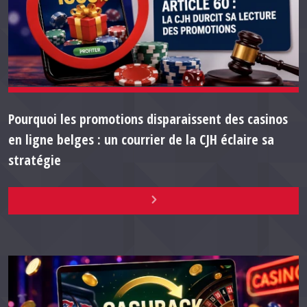
Pourquoi les promotions disparaissent des casinos
en ligne belges : un courrier de la CJH éclaire sa
stratégie