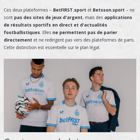
Ces deux plateformes –
BetFIRST.sport
et
Betsson.sport
– ne
sont
pas des sites de jeux d'argent
, mais des
applications
de résultats sportifs en direct et d'actualités
footballistiques
. Elles
ne permettent pas de parier
directement
et ne redirigent pas vers des plateformes de paris.
Cette distinction est essentielle sur le plan légal.