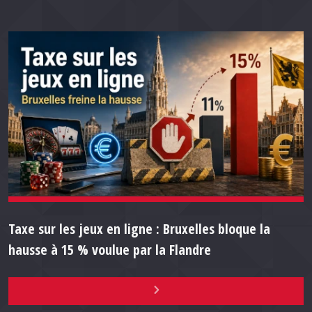
Taxe sur les jeux en ligne : Bruxelles bloque la
hausse à 15 % voulue par la Flandre