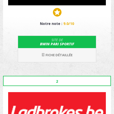
Notre note :
9.0/10
SITE DE
BWIN PARI SPORTIF
FICHE DÉTAILLÉE
2