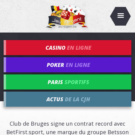
CASINO
EN LIGNE
POKER
EN LIGNE
PARIS
SPORTIFS
ACTUS
DE LA CJH
Club de Bruges signe un contrat record avec
BetFirst.sport, une marque du groupe Betsson