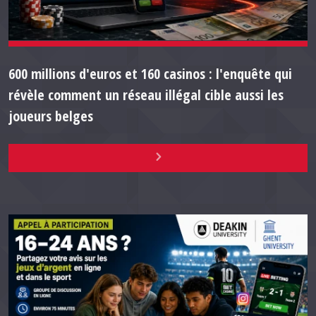
600 millions d'euros et 160 casinos : l'enquête qui
révèle comment un réseau illégal cible aussi les
joueurs belges