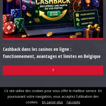
Cashback dans les casinos en ligne :
fonctionnement, avantages et limites en Belgique
Ce site utilise des cookies pour vous offrir le meilleur service. En
poursuivant votre navigation, vous acceptez l'utilisation des
cookies.
En savoir plus
J'accepte