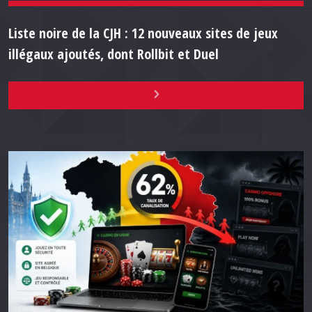
Liste noire de la CJH : 12 nouveaux sites de jeux
illégaux ajoutés, dont Rollbit et Duel