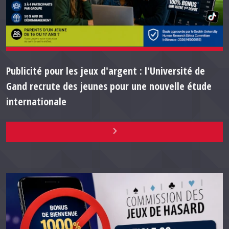
Publicité pour les jeux d'argent : l'Université de
Gand recrute des jeunes pour une nouvelle étude
internationale