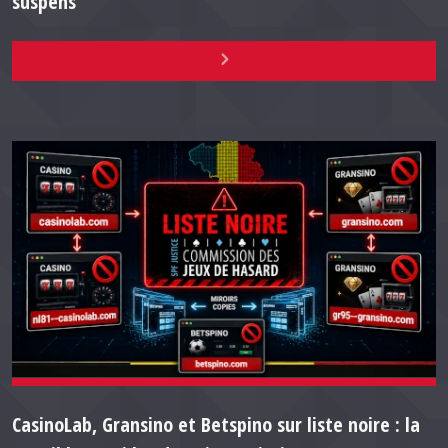
suspens
CasinoLab, Gransino et Betspino sur liste noire : la