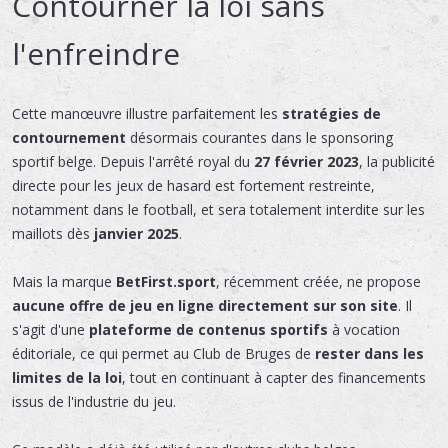
Contourner la loi sans
l'enfreindre
Cette manœuvre illustre parfaitement les
stratégies de
contournement
désormais courantes dans le sponsoring
sportif belge. Depuis l'arrêté royal du
27 février 2023
, la publicité
directe pour les jeux de hasard est fortement restreinte,
notamment dans le football, et sera totalement interdite sur les
maillots dès
janvier 2025
.
Mais la marque
BetFirst.sport
, récemment créée, ne propose
aucune offre de jeu en ligne directement sur son site
. Il
s'agit d'une
plateforme de contenus sportifs
à vocation
éditoriale, ce qui permet au Club de Bruges de
rester dans les
limites de la loi
, tout en continuant à capter des financements
issus de l'industrie du jeu.