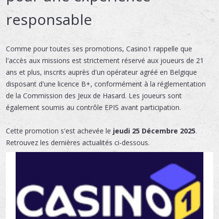
responsable
Comme pour toutes ses promotions, Casino1 rappelle que
l'accès aux missions est strictement réservé aux joueurs de 21
ans et plus, inscrits auprès d'un opérateur agréé en Belgique
disposant d'une licence B+, conformément à la réglementation
de la Commission des Jeux de Hasard. Les joueurs sont
également soumis au contrôle EPIS avant participation.
Cette promotion s'est achevée le
jeudi 25 Décembre 2025
.
Retrouvez les dernières actualités ci-dessous.