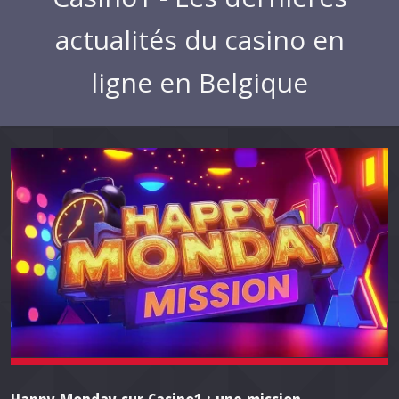
actualités du casino en
ligne en Belgique