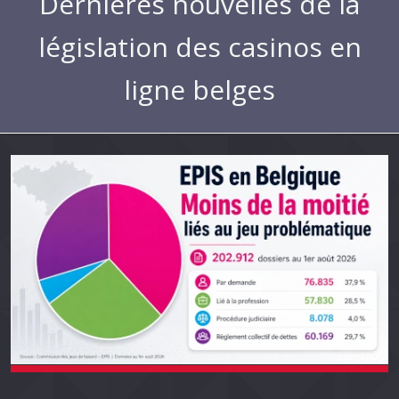
Dernières nouvelles de la
législation des casinos en
ligne belges