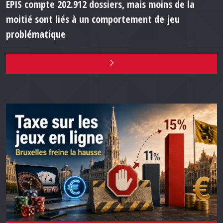
EPIS compte 202.912 dossiers, mais moins de la
moitié sont liés à un comportement de jeu
problématique