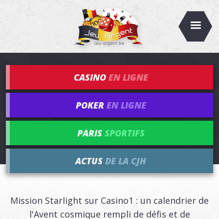
CASINO
EN LIGNE
POKER
EN LIGNE
PARIS
SPORTIFS
ACTUS
DE LA CJH
Mission Starlight sur Casino1 : un calendrier de
l'Avent cosmique rempli de défis et de