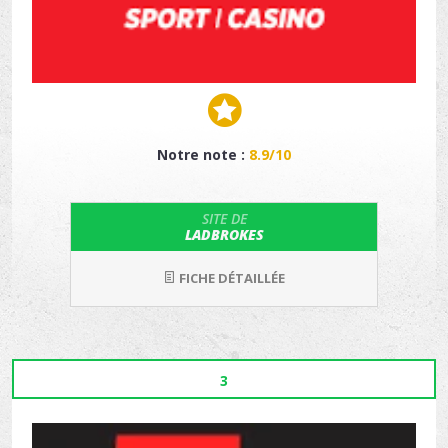
Notre note :
8.9/10
SITE DE
LADBROKES
FICHE DÉTAILLÉE
3