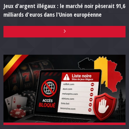
Jeux d'argent illégaux : le marché noir pèserait 91,6
milliards d'euros dans l'Union européenne