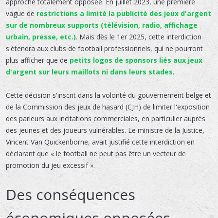
approche totalement opposée. En juillet 2023, une première
vague de
restrictions a limité la publicité des jeux d'argent
sur de nombreux supports (télévision, radio, affichage
urbain, presse, etc.)
. Mais dès le 1er 2025, cette interdiction
s'étendra aux clubs de football professionnels, qui ne pourront
plus afficher que de
petits logos de sponsors liés aux jeux
d'argent sur leurs maillots ni dans leurs stades
.
Cette décision s'inscrit dans la volonté du gouvernement belge et
de la Commission des jeux de hasard (CJH) de limiter l'exposition
des parieurs aux incitations commerciales, en particulier auprès
des jeunes et des joueurs vulnérables. Le ministre de la Justice,
Vincent Van Quickenborne, avait justifié cette interdiction en
déclarant que « le football ne peut pas être un vecteur de
promotion du jeu excessif ».
Des conséquences
économiques opposées