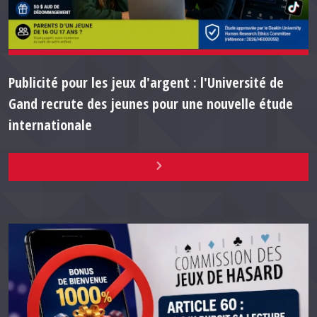
Publicité pour les jeux d'argent : l'Université de
Gand recrute des jeunes pour une nouvelle étude
internationale