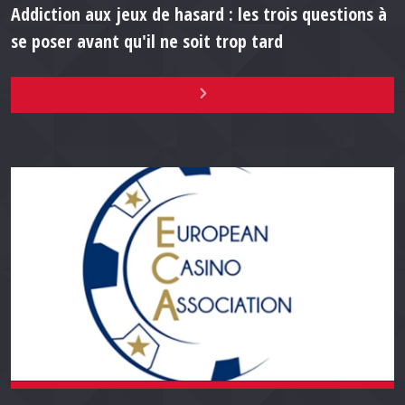
Addiction aux jeux de hasard : les trois questions à
se poser avant qu'il ne soit trop tard