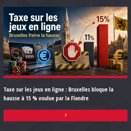
Taxe sur les jeux en ligne : Bruxelles bloque la
hausse à 15 % voulue par la Flandre