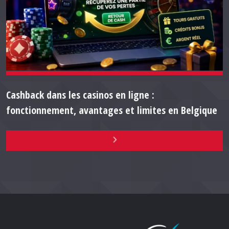
Cashback dans les casinos en ligne :
fonctionnement, avantages et limites en Belgique