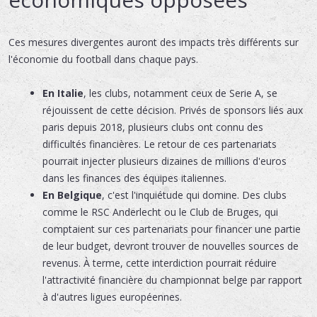
Ces mesures divergentes auront des impacts très différents sur
l'économie du football dans chaque pays.
En Italie
, les clubs, notamment ceux de Serie A, se
réjouissent de cette décision. Privés de sponsors liés aux
paris depuis 2018, plusieurs clubs ont connu des
difficultés financières. Le retour de ces partenariats
pourrait injecter plusieurs dizaines de millions d'euros
dans les finances des équipes italiennes.
En Belgique
, c'est l'inquiétude qui domine. Des clubs
comme le RSC Anderlecht ou le Club de Bruges, qui
comptaient sur ces partenariats pour financer une partie
de leur budget, devront trouver de nouvelles sources de
revenus. À terme, cette interdiction pourrait réduire
l'attractivité financière du championnat belge par rapport
à d'autres ligues européennes.