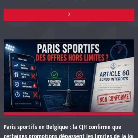
Paris sportifs en Belgique : la CJH confirme que
certaines promotions dépassent les limites de la loi