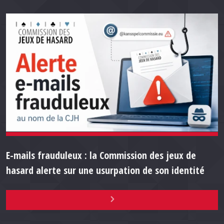
E-mails frauduleux : la Commission des jeux de
hasard alerte sur une usurpation de son identité