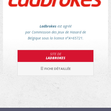
Ladbrokes
est agréé
par Commission des Jeux de Hasard de
Belgique sous la licence n°A+65721.
SITE DE
LADBROKES
FICHE DÉTAILLÉE