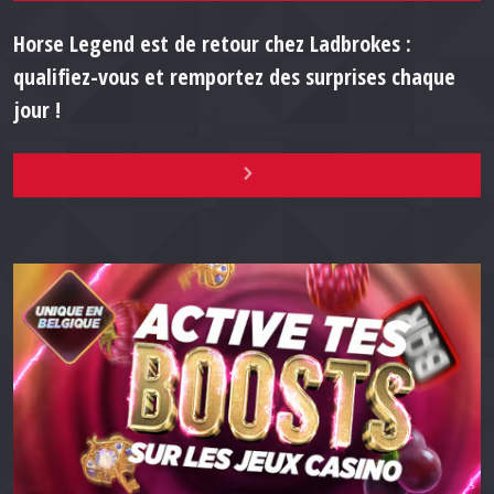
Horse Legend est de retour chez Ladbrokes :
qualifiez-vous et remportez des surprises chaque
jour !