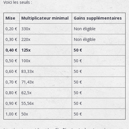
Voici les seuils :
Mise
Multiplicateur minimal
Gains supplémentaires
0,20 €
330x
Non éligible
0,30 €
220x
Non éligible
0,40 €
125x
50 €
0,50 €
100x
50 €
0,60 €
83,33x
50 €
0,70 €
71,43x
50 €
0,80 €
62,5x
50 €
0,90 €
55,56x
50 €
1,00 €
50x
50 €