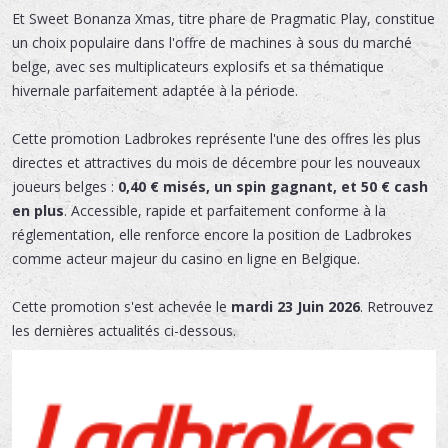
Et Sweet Bonanza Xmas, titre phare de Pragmatic Play, constitue
un choix populaire dans l'offre de machines à sous du marché
belge, avec ses multiplicateurs explosifs et sa thématique
hivernale parfaitement adaptée à la période.
Cette promotion Ladbrokes représente l'une des offres les plus
directes et attractives du mois de décembre pour les nouveaux
joueurs belges :
0,40 € misés, un spin gagnant, et 50 € cash
en plus
. Accessible, rapide et parfaitement conforme à la
réglementation, elle renforce encore la position de Ladbrokes
comme acteur majeur du casino en ligne en Belgique.
Cette promotion s'est achevée le
mardi 23 Juin 2026
. Retrouvez
les dernières actualités ci-dessous.