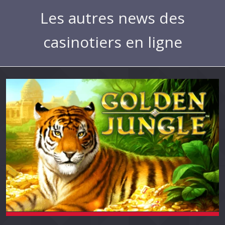
Les autres news des
casinotiers en ligne