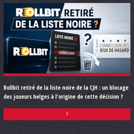
Rollbit retiré de la liste noire de la CJH : un blocage
des joueurs belges à l'origine de cette décision ?