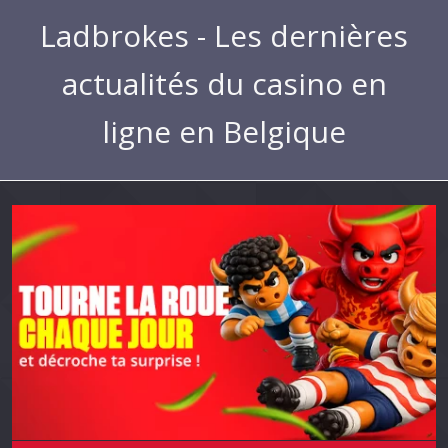
Ladbrokes - Les dernières
actualités du casino en
ligne en Belgique