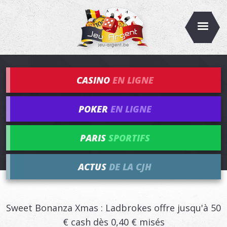
CASINO
EN LIGNE
POKER
EN LIGNE
PARIS
SPORTIFS
ACTUS
DE LA CJH
Sweet Bonanza Xmas : Ladbrokes offre jusqu'à 50
€ cash dès 0,40 € misés