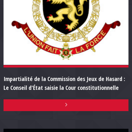
Impartialité de la Commission des Jeux de Hasard :
Le Conseil d'État saisie la Cour constitutionnelle