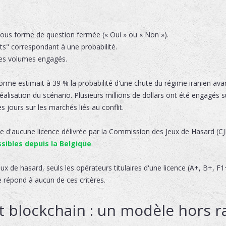
us forme de question fermée (« Oui » ou « Non »).
rts" correspondant à une probabilité.
des volumes engagés.
orme estimait à 39 % la probabilité d'une chute du régime iranien avant
éalisation du scénario. Plusieurs millions de dollars ont été engagés s
 jours sur les marchés liés au conflit.
d'aucune licence délivrée par la Commission des Jeux de Hasard (CJH
essibles depuis la Belgique
.
jeux de hasard, seuls les opérateurs titulaires d'une licence (A+, B+, F
e répond à aucun de ces critères.
 blockchain : un modèle hors r