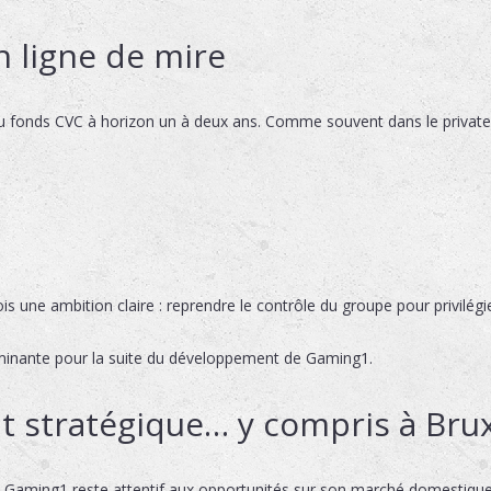
n ligne de mire
du fonds CVC à horizon un à deux ans. Comme souvent dans le private 
ois une ambition claire : reprendre le contrôle du groupe pour privilégi
erminante pour la suite du développement de Gaming1.
 stratégique… y compris à Brux
, Gaming1 reste attentif aux opportunités sur son marché domestique.