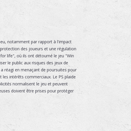
u jeu, notamment par rapport à l'impact
protection des joueurs et une régulation
or life", où ils ont détourné le jeu "Win
iser le public aux risques des jeux de
le a réagi en menaçant de poursuites pour
s et les intérêts commerciaux. Le PS plaide
licités normalisent le jeu et peuvent
euses doivent être prises pour protéger