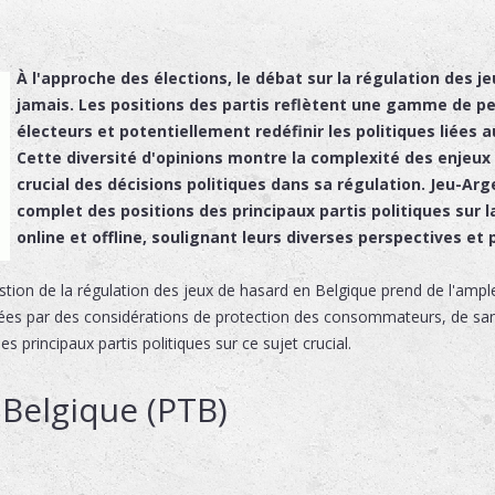
À l'approche des élections, le débat sur la régulation des j
jamais. Les positions des partis reflètent une gamme de per
électeurs et potentiellement redéfinir les politiques liées 
Cette diversité d'opinions montre la complexité des enjeux a
crucial des décisions politiques dans sa régulation. Jeu-A
complet des positions des principaux partis politiques sur l
online et offline, soulignant leurs diverses perspectives et 
stion de la régulation des jeux de hasard en Belgique prend de l'ample
cées par des considérations de protection des consommateurs, de sa
 principaux partis politiques sur ce sujet crucial.
 Belgique (PTB)