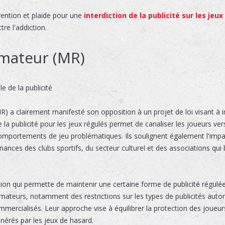
vention et plaide pour une
interdiction de la publicité sur les jeu
re l'addiction.
mateur (MR)
e de la publicité
 clairement manifesté son opposition à un projet de loi visant à in
e la publicité pour les jeux régulés permet de canaliser les joueurs ve
s comportements de jeu problématiques. Ils soulignent également l'im
 finances des clubs sportifs, du secteur culturel et des associations qui
on qui permette de maintenir une certaine forme de publicité régulé
ateurs, notamment des restrictions sur les types de publicités autori
mercialisés. Leur approche vise à équilibrer la protection des joueur
érés par les jeux de hasard.