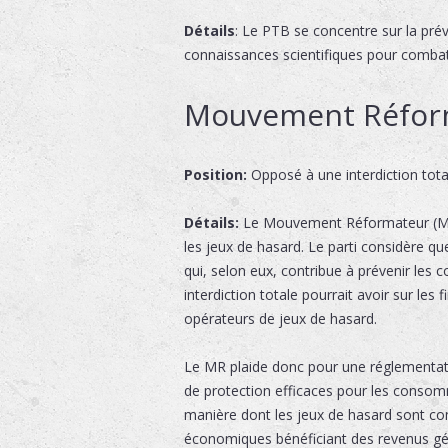
Détails
: Le PTB se concentre sur la pré
connaissances scientifiques pour combatt
Mouvement Réfor
Position:
Opposé à une interdiction total
Détails:
Le Mouvement Réformateur (MR) a
les jeux de hasard. Le parti considère qu
qui, selon eux, contribue à prévenir le
interdiction totale pourrait avoir sur les
opérateurs de jeux de hasard.
Le MR plaide donc pour une réglementati
de protection efficaces pour les consomm
manière dont les jeux de hasard sont com
économiques bénéficiant des revenus gén