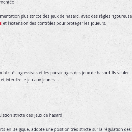
lementée
mentation plus stricte des jeux de hasard, avec des règles rigoureuse
s
et l'extension des contrôles pour protéger les joueurs.
publicités agressives et les parrainages des jeux de hasard. Ils veulent
t interdire le jeu aux jeunes.
lation stricte des jeux de hasard
rts en Belgique, adopte une position très stricte sur la régulation des