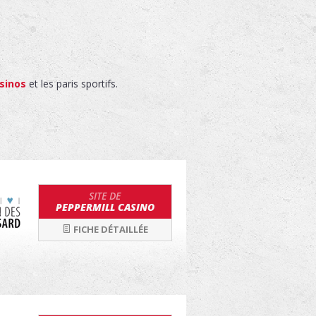
asinos
et les paris sportifs.
SITE DE
PEPPERMILL CASINO
FICHE DÉTAILLÉE