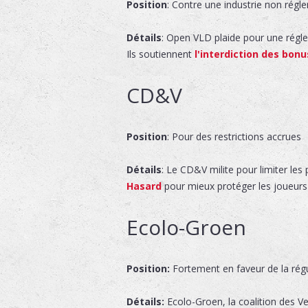
Position
: Contre une industrie non rég
Détails
: Open VLD plaide pour une régle
Ils soutiennent
l'interdiction des bonu
CD&V
Position
: Pour des restrictions accrues
Détails
: Le CD&V milite pour limiter les 
Hasard
pour mieux protéger les joueurs e
Ecolo-Groen
Position:
Fortement en faveur de la régu
Détails:
Ecolo-Groen, la coalition des Ve