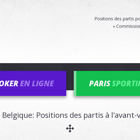
Positions des partis po
» Commission 
OKER
EN LIGNE
PARIS
SPORTI
Belgique: Positions des partis à l'avant-v