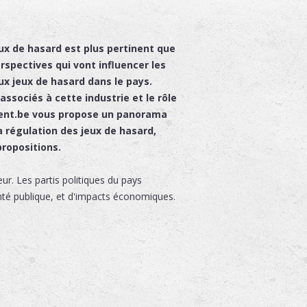
eux de hasard est plus pertinent que
spectives qui vont influencer les
aux jeux de hasard dans le pays.
ssociés à cette industrie et le rôle
rgent.be vous propose un panorama
a régulation des jeux de hasard,
propositions.
ur. Les partis politiques du pays
nté publique, et d'impacts économiques.