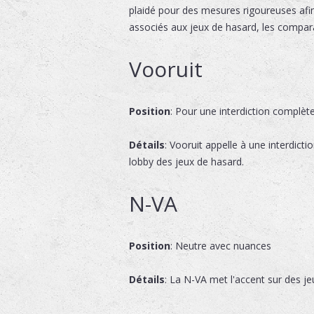
plaidé pour des mesures rigoureuses afin 
associés aux jeux de hasard, les compar
Vooruit
Position
: Pour une interdiction complète
Détails
: Vooruit appelle à une interdicti
lobby des jeux de hasard.
N-VA
Position
: Neutre avec nuances
Détails
: La N-VA met l'accent sur des je