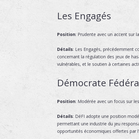
Les Engagés
Position
: Prudente avec un accent sur l
Détails
: Les Engagés, précédemment co
concernant la régulation des jeux de hasar
vulnérables, et le soutien à certaines ac
Démocrate Fédéral
Position
: Modérée avec un focus sur les
Détails
: DéFI adopte une position modé
permettant une industrie du jeu responsab
opportunités économiques offertes par l'i