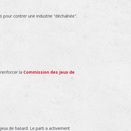
s pour contrer une industrie "déchaînée".
 renforcer la
Commission des Jeux de
 jeux de hasard. Le parti a activement