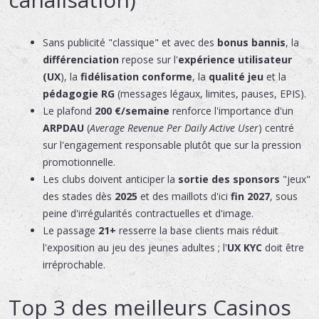
Sans publicité "classique" et avec des
bonus bannis
, la
différenciation
repose sur l'
expérience utilisateur
(UX
), la
fidélisation conforme
, la
qualité jeu
et la
pédagogie RG
(messages légaux, limites, pauses, EPIS).
Le plafond
200 €/semaine
renforce l'importance d'un
ARPDAU
(
Average Revenue Per Daily Active User
) centré
sur l'engagement responsable plutôt que sur la pression
promotionnelle.
Les clubs doivent anticiper la
sortie des sponsors
"jeux"
des stades dès
2025
et des maillots d'ici
fin 2027
, sous
peine d'irrégularités contractuelles et d'image.
Le passage
21+
resserre la base clients mais réduit
l'exposition au jeu des jeunes adultes ; l'
UX KYC
doit être
irréprochable.
Top 3 des meilleurs Casinos