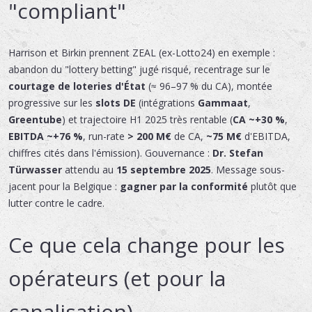
"compliant"
Harrison et Birkin prennent ZEAL (ex-Lotto24) en exemple :
abandon du "lottery betting" jugé risqué, recentrage sur le
courtage de loteries d'État
(≈ 96–97 % du CA), montée
progressive sur les
slots DE
(intégrations
Gammaat
,
Greentube
) et trajectoire H1 2025 très rentable (
CA ~+30 %
,
EBITDA ~+76 %
, run-rate
> 200 M€
de CA,
~75 M€
d'EBITDA,
chiffres cités dans l'émission). Gouvernance :
Dr. Stefan
Türwasser
attendu au
15 septembre 2025
. Message sous-
jacent pour la Belgique :
gagner par la conformité
plutôt que
lutter contre le cadre.
Ce que cela change pour les
opérateurs (et pour la
canalisation)