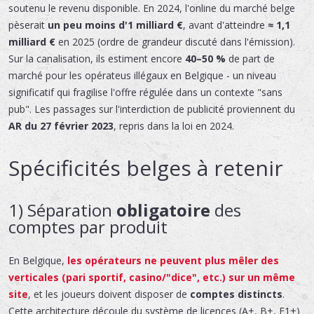
soutenu le revenu disponible. En 2024, l'online du marché belge
pèserait
un peu moins d'1 milliard €
, avant d'atteindre
≈ 1,1
milliard €
en 2025 (ordre de grandeur discuté dans l'émission).
Sur la canalisation, ils estiment encore
40–50 %
de part de
marché pour les opérateus illégaux en Belgique - un niveau
significatif qui fragilise l'offre régulée dans un contexte "sans
pub". Les passages sur l'interdiction de publicité proviennent du
AR du 27 février 2023
, repris dans la loi en 2024.
Spécificités belges à retenir
1) Séparation
obligatoire
des
comptes par produit
En Belgique,
les opérateurs ne peuvent plus
mêler
des
verticales (pari sportif, casino/"dice", etc.) sur un même
site
, et les joueurs doivent disposer de
comptes distincts
.
Cette architecture découle du système de licences (A+, B+, F1+)