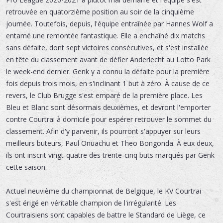
retrouvée en quatorzième position au soir de la cinquième
journée. Toutefois, depuis, l'équipe entraînée par Hannes Wolf a
entamé une remontée fantastique. Elle a enchaîné dix matchs
sans défaite, dont sept victoires consécutives, et s'est installée
en tête du classement avant de défier Anderlecht au Lotto Park
le week-end dernier. Genk y a connu la défaite pour la première
fois depuis trois mois, en s'inclinant 1 but à zéro. À cause de ce
revers, le Club Brugge s'est emparé de la première place. Les
Bleu et Blanc sont désormais deuxièmes, et devront l'emporter
contre Courtrai à domicile pour espérer retrouver le sommet du
classement. Afin d'y parvenir, ils pourront s'appuyer sur leurs
meilleurs buteurs, Paul Onuachu et Theo Bongonda. À eux deux,
ils ont inscrit vingt-quatre des trente-cinq buts marqués par Genk
cette saison.
Actuel neuvième du championnat de Belgique, le KV Courtrai
s'est érigé en véritable champion de l'irrégularité. Les
Courtraisiens sont capables de battre le Standard de Liège, ce