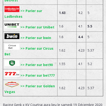
betFirst
>> Parier sur
1.63
4.2
5
Ladbrokes
1.6
4.1
5.5
>> Parier sur Unibet
1.6
4.4
5
>> Parier sur bwin
>> Parier sur Circus
1.62
4.23
5.37
Bet
1.55
4.1
5.2
>> Parier sur bet90
>> Parier sur bet777
>> Parier sur Golden
1.62
4.23
5.37
Vegas
Racing Genk x KV Courtrai
aura lieu le
samedi 19 Décembre 2020