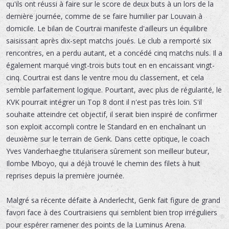
qu'ils ont réussi à faire sur le score de deux buts à un lors de la
dernière journée, comme de se faire humilier par Louvain à
domicile. Le bilan de Courtrai manifeste d'ailleurs un équilibre
saisissant après dix-sept matchs joués. Le club a remporté six
rencontres, en a perdu autant, et a concédé cinq matchs nuls. Il a
également marqué vingt-trois buts tout en en encaissant vingt-
cinq. Courtrai est dans le ventre mou du classement, et cela
semble parfaitement logique. Pourtant, avec plus de régularité, le
KVK pourrait intégrer un Top 8 dont il n'est pas très loin. S'il
souhaite atteindre cet objectif, il serait bien inspiré de confirmer
son exploit accompli contre le Standard en en enchaînant un
deuxième sur le terrain de Genk. Dans cette optique, le coach
Yves Vanderhaeghe titularisera sûrement son meilleur buteur,
Ilombe Mboyo, qui a déjà trouvé le chemin des filets à huit
reprises depuis la première journée.
Malgré sa récente défaite à Anderlecht, Genk fait figure de grand
favori face à des Courtraisiens qui semblent bien trop irréguliers
pour espérer ramener des points de la Luminus Arena.