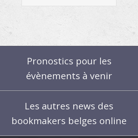
Pronostics pour les
évènements à venir
Les autres news des
bookmakers belges online