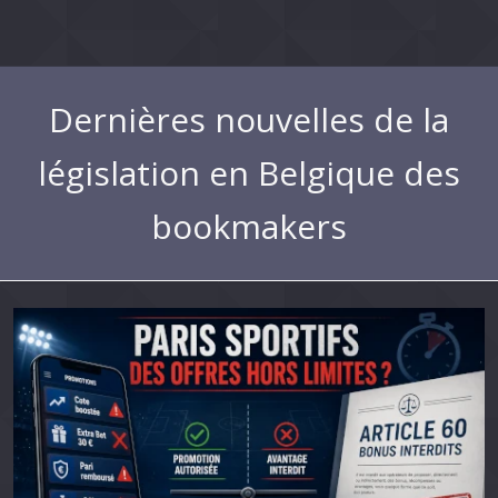
Dernières nouvelles de la
législation en Belgique des
bookmakers