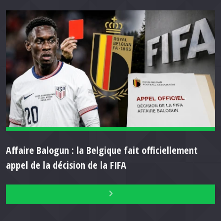
Affaire Balogun : la Belgique fait officiellement
appel de la décision de la FIFA