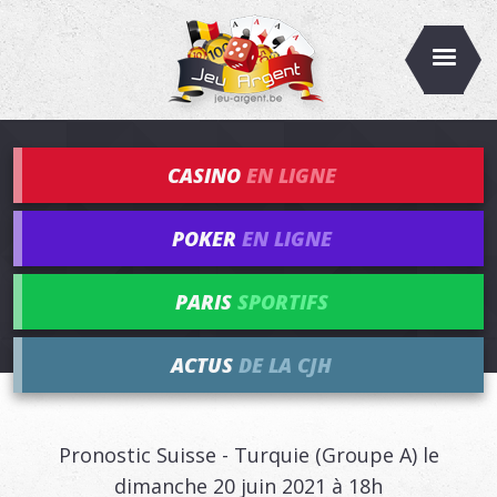
CASINO
EN LIGNE
POKER
EN LIGNE
PARIS
SPORTIFS
ACTUS
DE LA CJH
Pronostic Suisse - Turquie (Groupe A) le
dimanche 20 juin 2021 à 18h