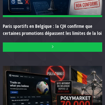
Paris sportifs en Belgique : la CJH confirme que
certaines promotions dépassent les limites de la loi