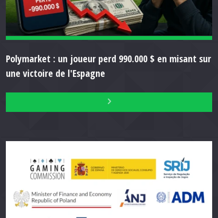
Polymarket : un joueur perd 990.000 $ en misant sur
une victoire de l'Espagne