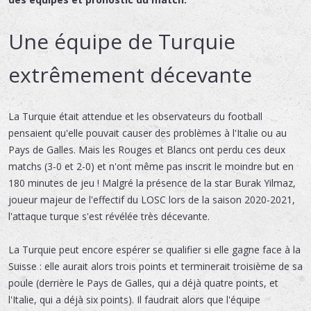
Une équipe de Turquie
extrêmement décevante
La Turquie était attendue et les observateurs du football
pensaient qu'elle pouvait causer des problèmes à l'Italie ou au
Pays de Galles. Mais les Rouges et Blancs ont perdu ces deux
matchs (3-0 et 2-0) et n'ont même pas inscrit le moindre but en
180 minutes de jeu ! Malgré la présence de la star Burak Yilmaz,
joueur majeur de l'effectif du LOSC lors de la saison 2020-2021,
l'attaque turque s'est révélée très décevante.
La Turquie peut encore espérer se qualifier si elle gagne face à la
Suisse : elle aurait alors trois points et terminerait troisième de sa
poule (derrière le Pays de Galles, qui a déjà quatre points, et
l'Italie, qui a déjà six points). Il faudrait alors que l'équipe