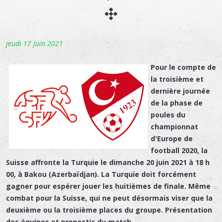
jeudi 17 Juin 2021
Pour le compte de
la troisième et
dernière journée
de la phase de
poules du
championnat
d'Europe de
football 2020, la
Suisse affronte la Turquie le dimanche 20 juin 2021 à 18 h
00, à Bakou (Azerbaïdjan). La Turquie doit forcément
gagner pour espérer jouer les huitièmes de finale. Même
combat pour la Suisse, qui ne peut désormais viser que la
deuxième ou la troisième places du groupe. Présentation
des équipes et pronostic du match.