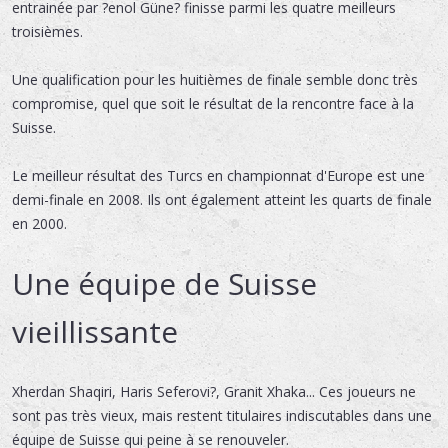
entrainée par ?enol Güne? finisse parmi les quatre meilleurs
troisièmes.
Une qualification pour les huitièmes de finale semble donc très
compromise, quel que soit le résultat de la rencontre face à la
Suisse.
Le meilleur résultat des Turcs en championnat d'Europe est une
demi-finale en 2008. Ils ont également atteint les quarts de finale
en 2000.
Une équipe de Suisse
vieillissante
Xherdan Shaqiri, Haris Seferovi?, Granit Xhaka... Ces joueurs ne
sont pas très vieux, mais restent titulaires indiscutables dans une
équipe de Suisse qui peine à se renouveler.