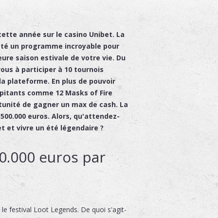
ette année sur le casino Unibet. La
cté un programme incroyable pour
ure saison estivale de votre vie. Du
ous à participer à 10 tournois
 la plateforme. En plus de pouvoir
lpitants comme 12 Masks of Fire
tunité de gagner un max de cash. La
 500.000 euros. Alors, qu'attendez-
t et vivre un été légendaire ?
0.000 euros par
 le festival Loot Legends. De quoi s'agit-