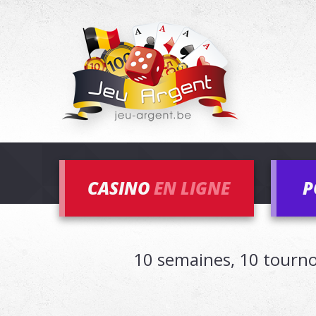
CASINO
EN LIGNE
P
10 semaines, 10 tournoi