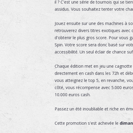
il ? C'est une série de tournois qui se t
assidus. Vous souhaitez tenter votre chan
Jouez ensuite sur une des machines à sous
retrouverez divers titres exotiques avec
d'obtenir le plus gros score. Pour vous g
Spin. Votre score sera donc basé sur votr
accessibilité. Un seul éclair de chance suff
Chaque édition met en jeu une cagnotte d
directement en cash dans les 72h et début
vous atteignez le top 5, en revanche, v
côté, vous récompense avec 5.000 euros.
10.000 euros cash.
Passez un été inoubliable et riche en ém
Cette promotion s'est achevée le
diman