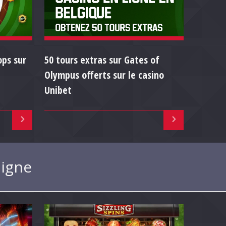
ops sur
50 tours extras sur Gates of
Olympus offerts sur le casino
Unibet
ligne