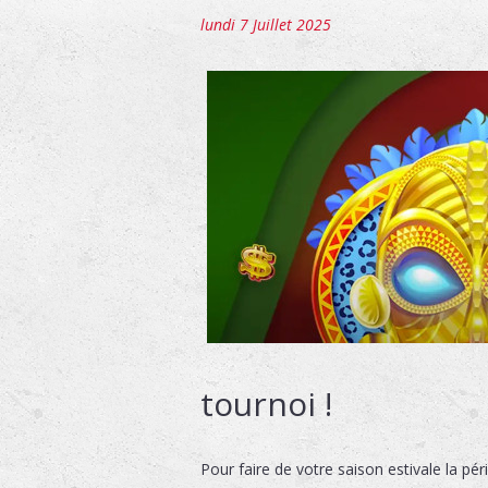
lundi 7 Juillet 2025
tournoi !
Pour faire de votre saison estivale la pé