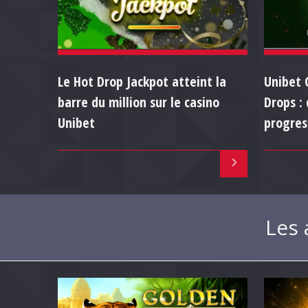
Le Hot Drop Jackpot atteint la
Unibet 
barre du million sur le casino
Drops :
Unibet
progres
Les 