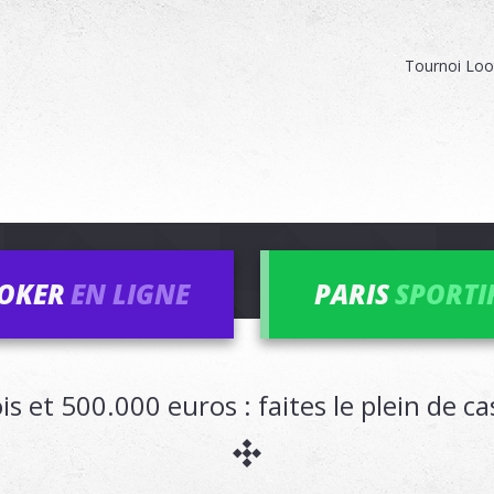
Tournoi Loot
OKER
EN LIGNE
PARIS
SPORTI
s et 500.000 euros : faites le plein de ca