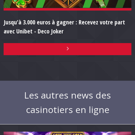
Jusqu'à 3.000 euros à gagner : Recevez votre part
avec Unibet - Deco Joker
Les autres news des
casinotiers en ligne