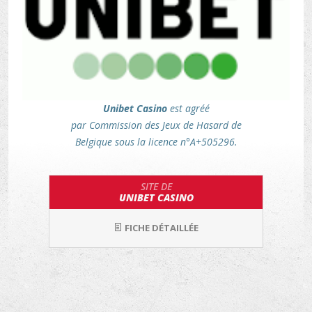
Unibet Casino
est agréé
par Commission des Jeux de Hasard de
Belgique sous la licence n°A+505296.
SITE DE
UNIBET CASINO
FICHE DÉTAILLÉE