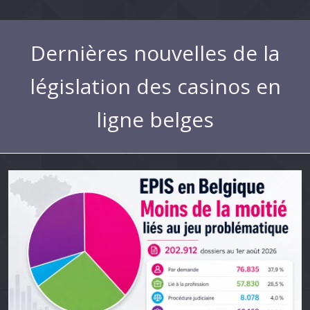
Dernières nouvelles de la
législation des casinos en
ligne belges