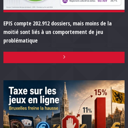
EPIS compte 202.912 dossiers, mais moins de la
moitié sont liés à un comportement de jeu
problématique