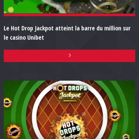
Le Hot Drop Jackpot atteint la barre du million sur
le casino Unibet