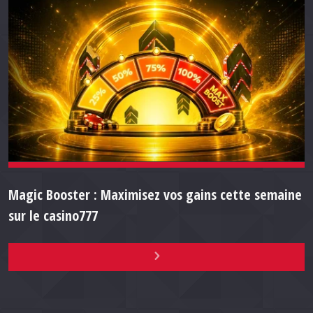
Magic Booster : Maximisez vos gains cette semaine
sur le casino777