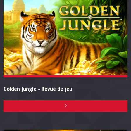
Golden Jungle - Revue de jeu