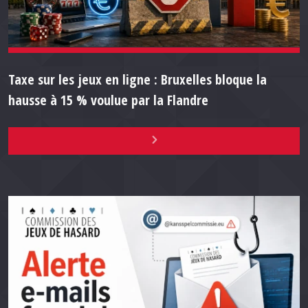
Taxe sur les jeux en ligne : Bruxelles bloque la
hausse à 15 % voulue par la Flandre