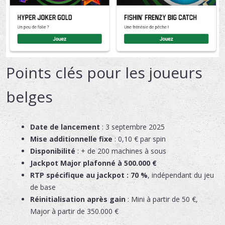
Points clés pour les joueurs
belges
Date de lancement
: 3 septembre 2025
Mise additionnelle fixe
: 0,10 € par spin
Disponibilité
: + de 200 machines à sous
Jackpot Major plafonné à 500.000 €
RTP spécifique au jackpot : 70 %
, indépendant du jeu
de base
Réinitialisation après gain
: Mini à partir de 50 €,
Major à partir de 350.000 €