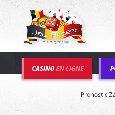
CASINO
EN LIGNE
P
Pronostic Za