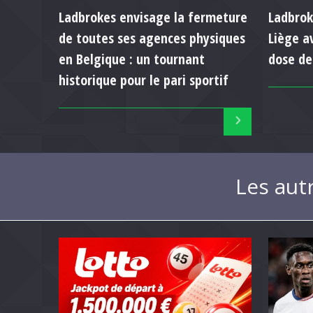
Ladbrokes envisage la fermeture
Ladbrok
de toutes ses agences physiques
Liège a
en Belgique : un tournant
dose de
historique pour le pari sportif
Les aut