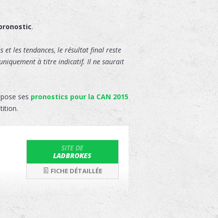
pronostic
.
 et les tendances, le résultat final reste
niquement à titre indicatif. Il ne saurait
ropose ses
pronostics pour la CAN 2015
ition.
SITE DE
LADBROKES
FICHE DÉTAILLÉE