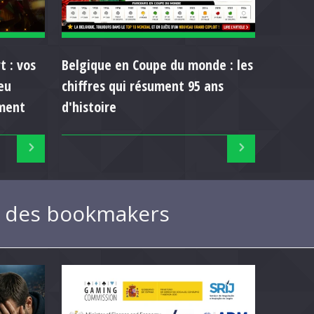
t : vos
Belgique en Coupe du monde : les
eu
chiffres qui résument 95 ans
ment
d'histoire
ue des bookmakers