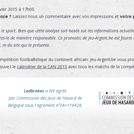
nvier 2015 à 17h00.
isie ?
Laissez nous un commentaire avec vos impressions et
votre 
le sport. Bien que cette analyse soit basée sur les informations actuelles
ites-le de manière responsable. Ce pronostic de Jeu-Argent.be est fourni u
 ni du site qui le présente.
mpétition footballistique du continent africain. Jeu-Argent.be vous p
rouvez le
calendrier de la CAN 2015
avec tous les matchs de la compét
Ladbrokes
a été agréé
par Commission des Jeux de Hasard de
Belgique sous l'agrément n°FA+116428.