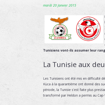
mardi 20 Janvier 2015
Tunisiens vont-ils assumer leur rang 
La Tunisie aux deu
Les Tunisiens ont été mis en difficulté d
Kuca à la quarantième ont donné des sueu
période, la Tunisie s'est faite plus pres
transformé par Heldon a permis au Cap-V