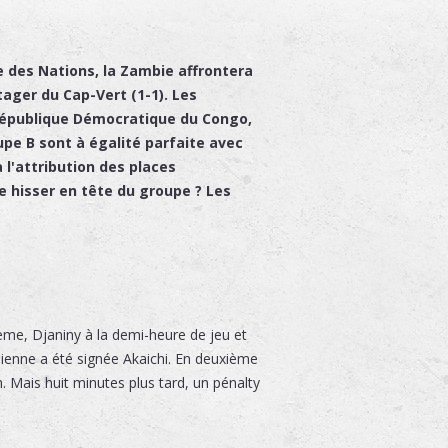
e des Nations, la Zambie affrontera
tager du Cap-Vert (1-1). Les
République Démocratique du Congo,
upe B sont à égalité parfaite avec
 l'attribution des places
se hisser en tête du groupe ? Les
ième, Djaniny à la demi-heure de jeu et
sienne a été signée Akaichi. En deuxième
h. Mais huit minutes plus tard, un pénalty