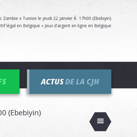
c Zambie x Tunisie le jeudi 22 janvier Ã 17h00 (Ebebiyin)
rtif légal en Belgique » Jeux d'argent en ligne en Belgique
FS
ACTUS
DE LA CJH
00 (Ebebiyin)