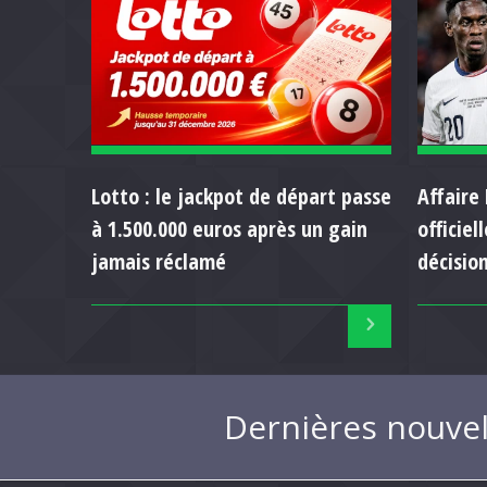
Lotto : le jackpot de départ passe
Affaire 
à 1.500.000 euros après un gain
officie
jamais réclamé
décision
Dernières nouvel