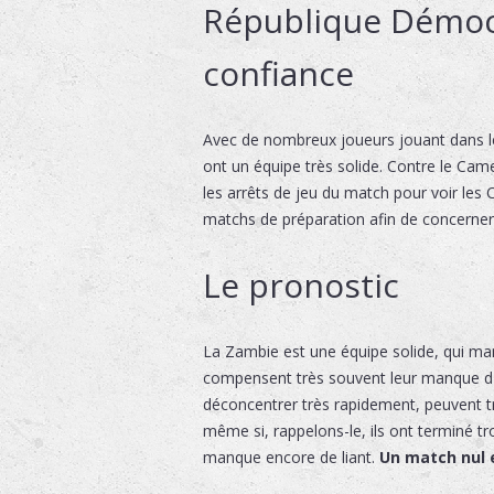
République Démocr
confiance
Avec de nombreux joueurs jouant dans l
ont un équipe très solide. Contre le Cam
les arrêts de jeu du match pour voir les 
matchs de préparation afin de concerner t
Le pronostic
La Zambie est une équipe solide, qui man
compensent très souvent leur manque d'in
déconcentrer très rapidement, peuvent tr
même si, rappelons-le, ils ont terminé tr
manque encore de liant.
Un match nul 