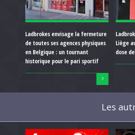
Ladbrokes envisage la fermeture
Ladbrok
de toutes ses agences physiques
Liège a
en Belgique : un tournant
dose de
historique pour le pari sportif
Les aut