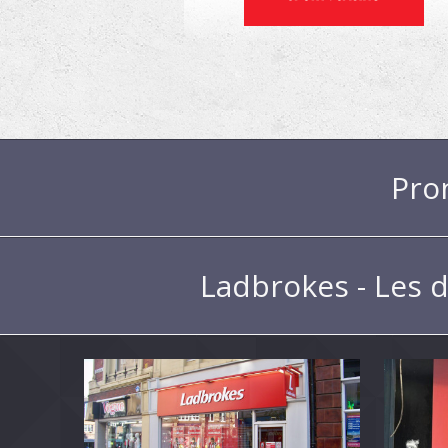
Pro
Ladbrokes - Les d