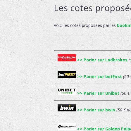
Les cotes proposé
Voici les cotes proposées par les
bookm
>> Parier sur Ladbrokes
(
>> Parier sur betFirst
(60 
>> Parier sur Unibet
(60 €
>> Parier sur bwin
(50 € d
>> Parier sur Golden Pala