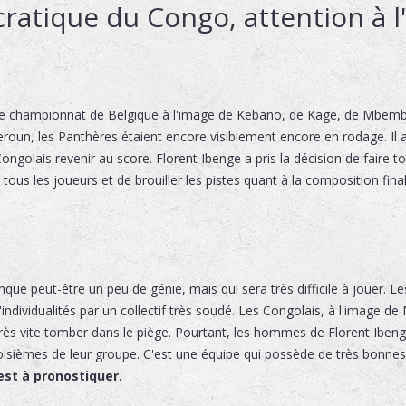
atique du Congo, attention à l
e championnat de Belgique à l'image de Kebano, de Kage, de Mbemb
eroun, les Panthères étaient encore visiblement encore en rodage. Il a
Congolais revenir au score. Florent Ibenge a pris la décision de faire
ous les joueurs et de brouiller les pistes quant à la composition fina
que peut-être un peu de génie, mais qui sera très difficile à jouer. L
dividualités par un collectif très soudé. Les Congolais, à l'image de
ès vite tomber dans le piège. Pourtant, les hommes de Florent Ibenge
oisièmes de leur groupe. C'est une équipe qui possède de très bonnes in
est à pronostiquer.