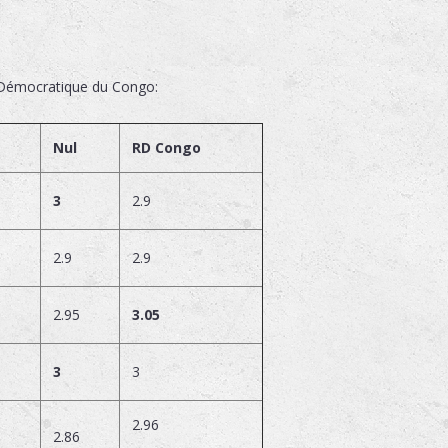
 Démocratique du Congo:
Nul
RD Congo
3
2.9
2.9
2.9
2.95
3.05
3
3
2.96
2.86