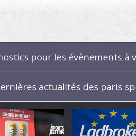
nostics pour les évènements à v
ernières actualités des paris sp