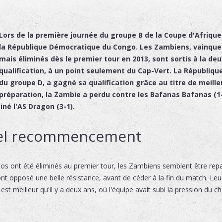
Lors de la première journée du groupe B de la Coupe d'Afrique
la République Démocratique du Congo. Les Zambiens, vainqueur
mais éliminés dès le premier tour en 2013, sont sortis à la d
qualification, à un point seulement du Cap-Vert. La Républiq
du groupe D, a gagné sa qualification grâce au titre de meill
préparation, la Zambie a perdu contre les Bafanas Bafanas (1-
né l'AS Dragon (3-1).
rnel recommencement
os ont été éliminés au premier tour, les Zambiens semblent être repart
ont opposé une belle résistance, avant de céder à la fin du match. Leu
st meilleur qu'il y a deux ans, où l'équipe avait subi la pression du c