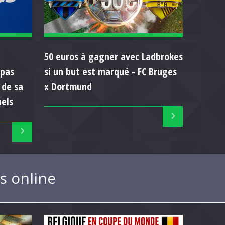
50 euros à gagner avec Ladbrokes
 pas
si un but est marqué - FC Bruges
 de sa
x Dortmund
uels
s online