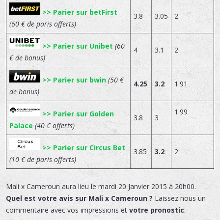
>> Parier sur betFirst
3.8
3.05
2
(60 € de paris offerts)
>> Parier sur Unibet
(60
4
3.1
2
€ de bonus)
>> Parier sur bwin
(50 €
4.25
3.2
1.91
de bonus)
1.99
>> Parier sur Golden
3.8
3
Palace
(40 € offerts)
>> Parier sur Circus Bet
3.85
3.2
2
(10 € de paris offerts)
Mali x Cameroun
aura lieu le
mardi 20 Janvier 2015 à 20h00.
Quel est votre avis sur Mali x Cameroun ?
Laissez nous un
commentaire avec vos impressions et
votre pronostic
.