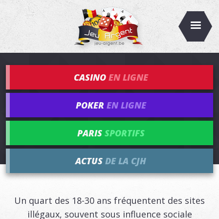
CASINO
EN LIGNE
POKER
EN LIGNE
PARIS
SPORTIFS
ACTUS
DE LA CJH
Un quart des 18-30 ans fréquentent des sites
illégaux, souvent sous influence sociale