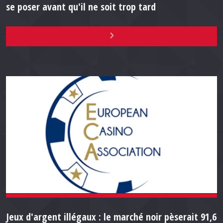
se poser avant qu'il ne soit trop tard
Jeux d'argent illégaux : le marché noir pèserait 91,6