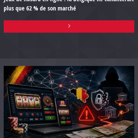
plus que 62 % de son marché