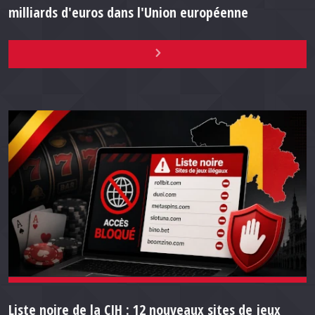
milliards d'euros dans l'Union européenne
Liste noire de la CJH : 12 nouveaux sites de jeux