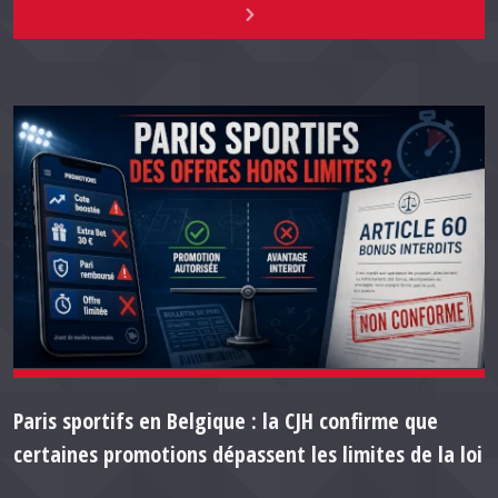
Paris sportifs en Belgique : la CJH confirme que
certaines promotions dépassent les limites de la loi