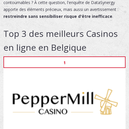
contournables ? À cette question, l'enquête de DataSynergy
apporte des éléments précieux, mais aussi un avertissement :
restreindre sans sensibiliser risque d'être inefficace
.
Top 3 des meilleurs Casinos
en ligne en Belgique
1