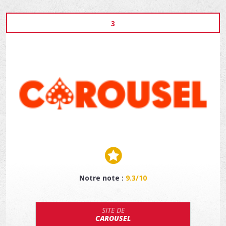
3
Notre note :
9.3/10
SITE DE
CAROUSEL