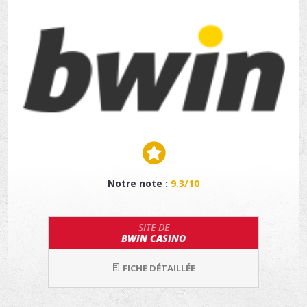
Notre note :
9.3/10
SITE DE
BWIN CASINO
FICHE DÉTAILLÉE