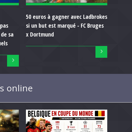
50 euros à gagner avec Ladbrokes
 pas
si un but est marqué - FC Bruges
 de sa
x Dortmund
uels
s online