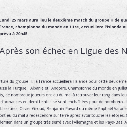
Lundi 25 mars aura lieu le deuxième match du groupe H de qual
France, championne du monde en titre, accueillera l'Islande a
prévu à 20h45.
Après son échec en Ligue des N
ture du groupe H, la France accueillera l'Islande pour cette deuxième 
si la Turquie, l'Albanie et l'Andorre. Championne du monde en juillet
s, de nombreux joueurs ont eu du mal à retrouver leur rang dans leu
performances en demi-teintes se sont enchaînées pour de nombreux 
 blessures. Olivier Giroud, Benjamin Pavard ou même Raphaël Varane 
ont eu du mal à redescendre sur terre après avoir touché les étoiles. C
rnier, dans un groupe très serré avec l'Allemagne et les Pays-Bas. Alo