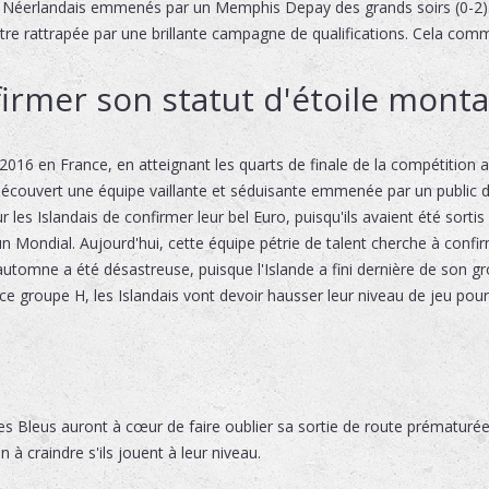
des Néerlandais emmenés par un Memphis Depay des grands soirs (0-2).
e rattrapée par une brillante campagne de qualifications. Cela comme
firmer son statut d'étoile mont
 2016 en France, en atteignant les quarts de finale de la compétition a
s découvert une équipe vaillante et séduisante emmenée par un public
s Islandais de confirmer leur bel Euro, puisqu'ils avaient été sortis d
à un Mondial. Aujourd'hui, cette équipe pétrie de talent cherche à con
utomne a été désastreuse, puisque l'Islande a fini dernière de son g
ce groupe H, les Islandais vont devoir hausser leur niveau de jeu pour e
, les Bleus auront à cœur de faire oublier sa sortie de route prémat
n à craindre s'ils jouent à leur niveau.