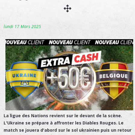
lundi 17 Mars 2025
La ligue des Nations revient sur le devant de la scène.
L'Ukraine se prépare à affronter les Diables Rouges. Le
match se jouera d'abord sur le sol ukrainien puis un retour