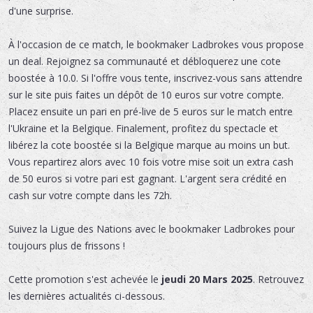
d'une surprise.
À l'occasion de ce match, le bookmaker Ladbrokes vous propose
un deal. Rejoignez sa communauté et débloquerez une cote
boostée à 10.0. Si l'offre vous tente, inscrivez-vous sans attendre
sur le site puis faites un dépôt de 10 euros sur votre compte.
Placez ensuite un pari en pré-live de 5 euros sur le match entre
l'Ukraine et la Belgique. Finalement, profitez du spectacle et
libérez la cote boostée si la Belgique marque au moins un but.
Vous repartirez alors avec 10 fois votre mise soit un extra cash
de 50 euros si votre pari est gagnant. L'argent sera crédité en
cash sur votre compte dans les 72h.
Suivez la Ligue des Nations avec le bookmaker Ladbrokes pour
toujours plus de frissons !
Cette promotion s'est achevée le
jeudi 20 Mars 2025
. Retrouvez
les dernières actualités ci-dessous.