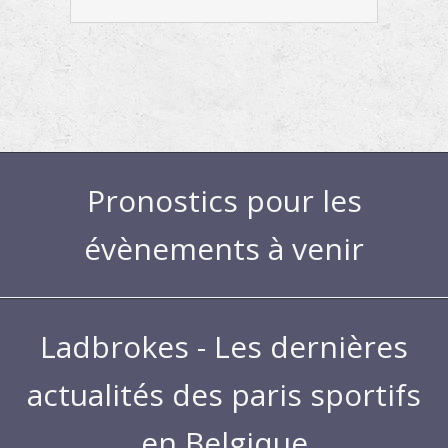
Pronostics pour les
évènements à venir
Ladbrokes - Les dernières
actualités des paris sportifs
en Belgique