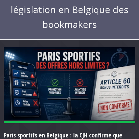
législation en Belgique des
bookmakers
Paris sportifs en Belgique : la CJH confirme que