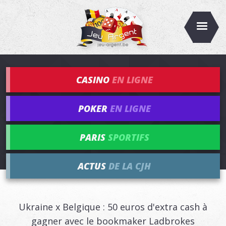
CASINO
EN LIGNE
POKER
EN LIGNE
PARIS
SPORTIFS
ACTUS
DE LA CJH
Ukraine x Belgique : 50 euros d'extra cash à
gagner avec le bookmaker Ladbrokes