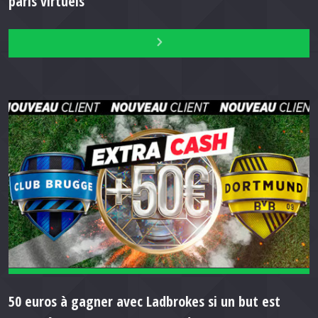
paris virtuels
50 euros à gagner avec Ladbrokes si un but est