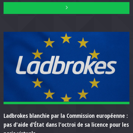
Ladbrokes blanchie par la Commission européenne :
pas d'aide d'État dans l'octroi de sa licence pour les