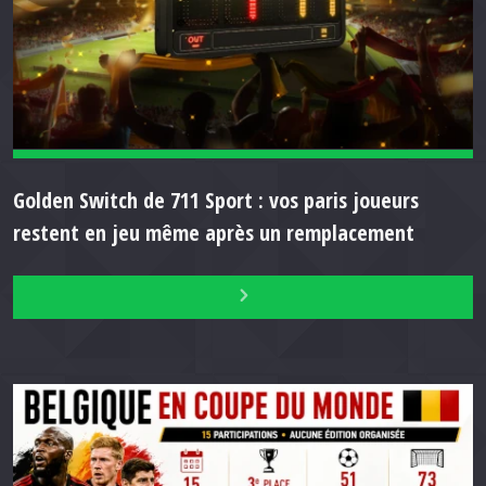
Golden Switch de 711 Sport : vos paris joueurs
restent en jeu même après un remplacement