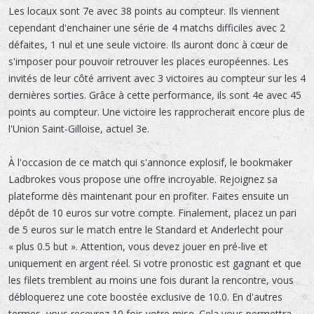
Les locaux sont 7e avec 38 points au compteur. Ils viennent
cependant d'enchainer une série de 4 matchs difficiles avec 2
défaites, 1 nul et une seule victoire. Ils auront donc à cœur de
s'imposer pour pouvoir retrouver les places européennes. Les
invités de leur côté arrivent avec 3 victoires au compteur sur les 4
dernières sorties. Grâce à cette performance, ils sont 4e avec 45
points au compteur. Une victoire les rapprocherait encore plus de
l'Union Saint-Gilloise, actuel 3e.
À l'occasion de ce match qui s'annonce explosif, le bookmaker
Ladbrokes vous propose une offre incroyable. Rejoignez sa
plateforme dès maintenant pour en profiter. Faites ensuite un
dépôt de 10 euros sur votre compte. Finalement, placez un pari
de 5 euros sur le match entre le Standard et Anderlecht pour
« plus 0.5 but ». Attention, vous devez jouer en pré-live et
uniquement en argent réel. Si votre pronostic est gagnant et que
les filets tremblent au moins une fois durant la rencontre, vous
débloquerez une cote boostée exclusive de 10.0. En d'autres
termes, vous recevrez 10 fois votre mise. Cela vous permettra