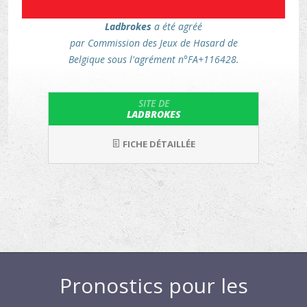
Ladbrokes
a été agréé
par Commission des Jeux de Hasard de
Belgique sous l'agrément n°FA+116428.
SITE DE
LADBROKES
FICHE DÉTAILLÉE
Pronostics pour les