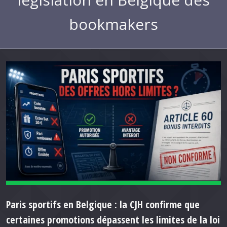
bookmakers
Paris sportifs en Belgique : la CJH confirme que
certaines promotions dépassent les limites de la loi