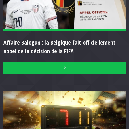
Affaire Balogun : la Belgique fait officiellement
appel de la décision de la FIFA