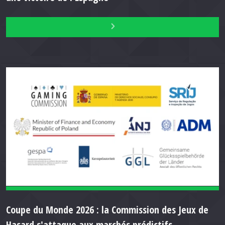
Coupe du Monde 2026 : la Commission des Jeux de
Hasard s'attaque aux marchés prédictifs