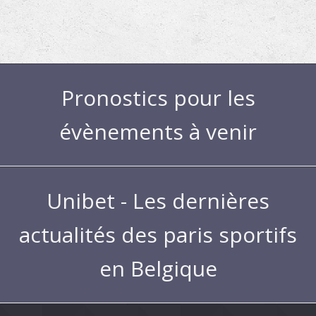
Pronostics pour les
évènements à venir
Unibet - Les dernières
actualités des paris sportifs
en Belgique