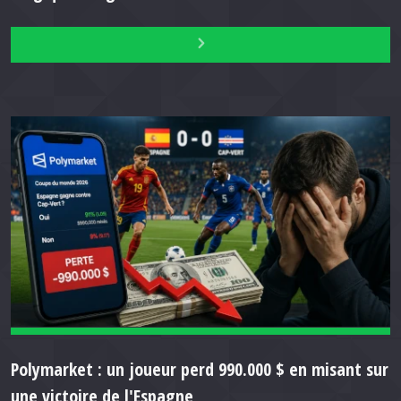
Polymarket : un joueur perd 990.000 $ en misant sur
une victoire de l'Espagne