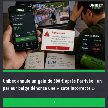
Unibet annule un gain de 500 € après l'arrivée : un
parieur belge dénonce une « cote incorrecte »