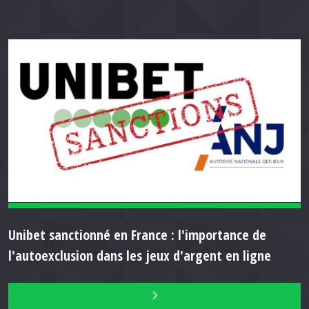
Unibet sanctionné en France : l'importance de
l'autoexclusion dans les jeux d'argent en ligne