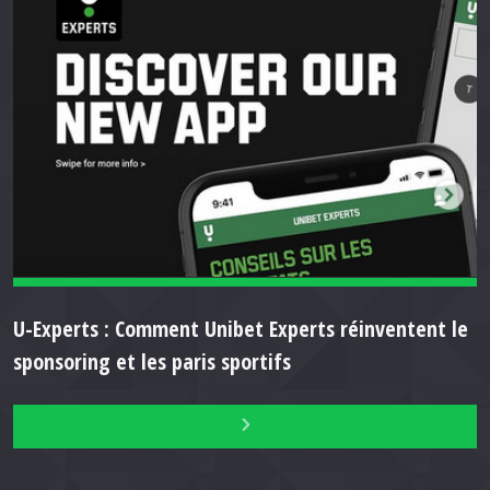
U-Experts : Comment Unibet Experts réinventent le
sponsoring et les paris sportifs