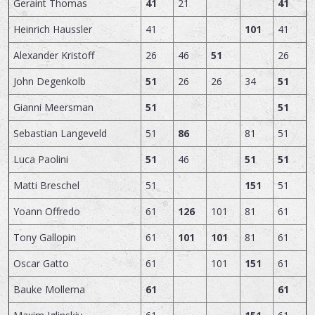
Geraint Thomas
41
21
41
Heinrich Haussler
41
101
41
Alexander Kristoff
26
46
51
26
John Degenkolb
51
26
26
34
51
Gianni Meersman
51
51
Sebastian Langeveld
51
86
81
51
Luca Paolini
51
46
51
51
Matti Breschel
51
151
51
Yoann Offredo
61
126
101
81
61
Tony Gallopin
61
101
101
81
61
Oscar Gatto
61
101
151
61
Bauke Mollema
61
61