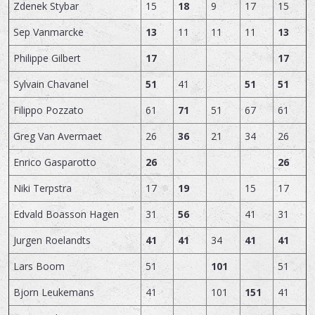
Zdenek Stybar
15
18
9
17
15
Sep Vanmarcke
13
11
11
11
13
Philippe Gilbert
17
17
Sylvain Chavanel
51
41
51
51
Filippo Pozzato
61
71
51
67
61
Greg Van Avermaet
26
36
21
34
26
Enrico Gasparotto
26
26
Niki Terpstra
17
19
15
17
Edvald Boasson Hagen
31
56
41
31
Jurgen Roelandts
41
41
34
41
41
Lars Boom
51
101
51
Bjorn Leukemans
41
101
151
41