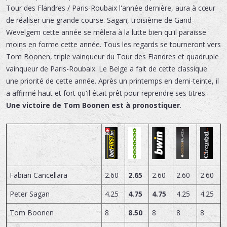
Tour des Flandres / Paris-Roubaix l'année dernière, aura à cœur
de réaliser une grande course. Sagan, troisième de Gand-
Wevelgem cette année se mêlera à la lutte bien qu'il paraisse
moins en forme cette année. Tous les regards se tourneront vers
Tom Boonen, triple vainqueur du Tour des Flandres et quadruple
vainqueur de Paris-Roubaix. Le Belge a fait de cette classique
une priorité de cette année. Après un printemps en demi-teinte, il
a affirmé haut et fort qu'il était prêt pour reprendre ses titres.
Une victoire de Tom Boonen est à pronostiquer
.
Fabian Cancellara
2.60
2.65
2.60
2.60
2.60
Peter Sagan
4.25
4.75
4.75
4.25
4.25
Tom Boonen
8
8.50
8
8
8