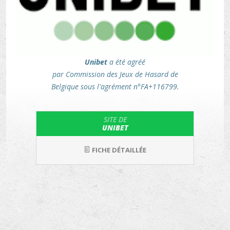
Unibet
a été agréé
par Commission des Jeux de Hasard de
Belgique sous l'agrément n°FA+116799.
SITE DE
UNIBET
FICHE DÉTAILLÉE