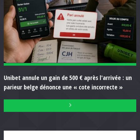
Unibet annule un gain de 500 € après l'arrivée : un
parieur belge dénonce une « cote incorrecte »