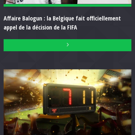
Affaire Balogun : la Belgique fait officiellement
appel de la décision de la FIFA