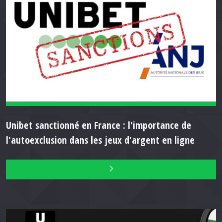
Unibet sanctionné en France : l'importance de
l'autoexclusion dans les jeux d'argent en ligne