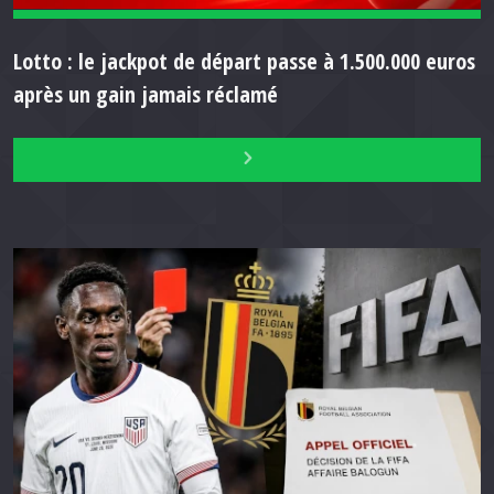
Lotto : le jackpot de départ passe à 1.500.000 euros
après un gain jamais réclamé