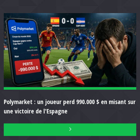
Polymarket : un joueur perd 990.000 $ en misant sur
une victoire de l'Espagne