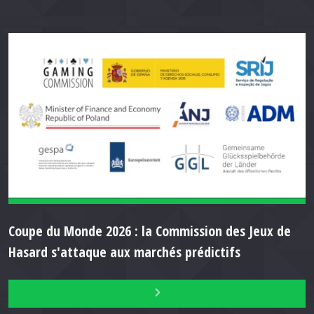
Coupe du Monde 2026 : la Commission des Jeux de
Hasard s'attaque aux marchés prédictifs