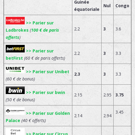
Guinée
Nul
Congo
équatoriale
>> Parier sur
2.2
3
3.6
Ladbrokes
(
100 € de paris
offerts
)
>> Parier sur
2.2
3
3.3
betFirst
(60 € de paris offerts)
>> Parier sur Unibet
2.3
3
3.3
(60 € de bonus)
>> Parier sur bwin
2.15
2.95
3.75
(50 € de bonus)
3.45
>> Parier sur Golden
2.14
2.94
Palace
(40 € offerts)
>> Parier sur Circus