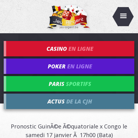
CASINO
EN LIGNE
POKER
EN LIGNE
PARIS
SPORTIFS
ACTUS
DE LA CJH
Pronostic GuinÃ©e Ã©quatoriale x Congo le
samedi 17 janvier Ã 17h00 (Bata)