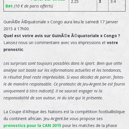
2.25
3
3.4
Bet
(10 € de paris offerts)
GuinÃ©e Ã©quatoriale x Congo
aura lieu le
samedi 17 Janvier
2015 à 17h00.
Quel est votre avis sur GuinÃ©e Ã©quatoriale x Congo ?
Laissez nous un commentaire avec vos impressions et
votre
pronostic
.
Les surprises sont toujours possibles dans le sport. Bien que cette
analyse soit basée sur les informations actuelles et les tendances,
le résultat final reste imprévisible. Si vous décidez de parier, faites-
le de manière responsable. Ce pronostic de Jeu-Argent.be est fourni
uniquement à titre indicatif. Il ne saurait engager ni la
responsabilité de son auteur, ni du site qui le présente.
La Coupe d'Afrique des Nations est la compétition footballistique
du continent africain. Jeu-Argent.be vous propose ses
pronostics pour la CAN 2015
pour les matches de la phase