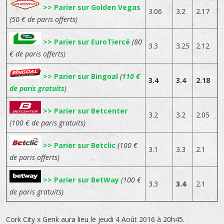
>> Parier sur Golden Vegas
3.06
3.2
2.17
(50 € de paris offerts)
>> Parier sur EuroTiercé
(80
3.3
3.25
2.12
€ de paris offerts)
>> Parier sur Bingoal
(
110 €
3.4
3.4
2.18
de paris gratuits
)
>> Parier sur Betcenter
3.2
3.2
2.05
(100 € de paris gratuits)
>> Parier sur Betclic
(100 €
3.1
3.3
2.1
de paris offerts)
>> Parier sur BetWay
(100 €
3.3
3.4
2.1
de paris gratuits)
Cork City x Genk
aura lieu le
jeudi 4 Août 2016 à 20h45.