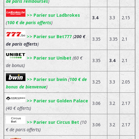
de paris remboursés
)
>> Parier sur Ladbrokes
3.4
3.3
2.15
(
100 € de paris offerts
)
>> Parier sur Bet777
(
200 €
3.35
3.35
2.1
de paris offerts
)
>> Parier sur Unibet
(60 €
3.35
3.4
2.1
de bonus)
>> Parier sur bwin
(
100 € de
3.25
3.3
2.05
bonus de bienvenue
)
>> Parier sur Golden Palace
3.06
3.2
2.17
(40 € offerts)
>> Parier sur Circus Bet
(10
3.06
3.2
2.17
€ de paris offerts)