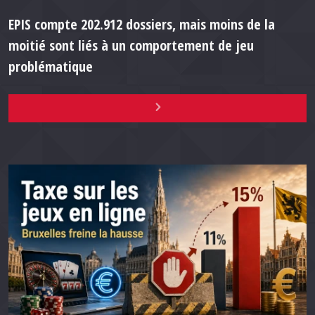
EPIS compte 202.912 dossiers, mais moins de la
moitié sont liés à un comportement de jeu
problématique