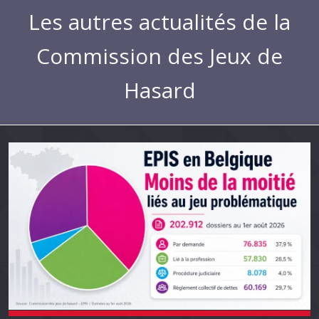
Les autres actualités de la
Commission des Jeux de
Hasard