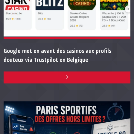
Google met en avant des casinos aux profils
douteux via Trustpilot en Belgique