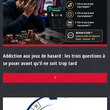
Addiction aux jeux de hasard : les trois questions à
se poser avant qu'il ne soit trop tard