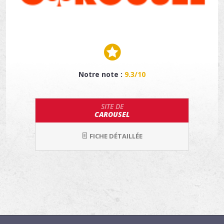
Notre note :
9.3/10
SITE DE
CAROUSEL
FICHE DÉTAILLÉE