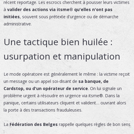
récent reportage. Les escrocs cherchent à pousser leurs victimes
à
valider des actions via itsme® qu'elles n'ont pas
initiées
, souvent sous prétexte d'urgence ou de démarche
administrative.
Une tactique bien huilée :
usurpation et manipulation
Le mode opératoire est généralement le même : la victime reçoit
un message ou un appel soi-disant de
sa banque, de
Cardstop, ou d'un opérateur de service
. On lui signale un
problème urgent à résoudre en urgence via itsme®. Dans la
panique, certains utilisateurs cliquent et valident… ouvrant alors
la porte à des transactions frauduleuses.
La
Fédération des Belges
rappelle quelques règles de bon sens
: