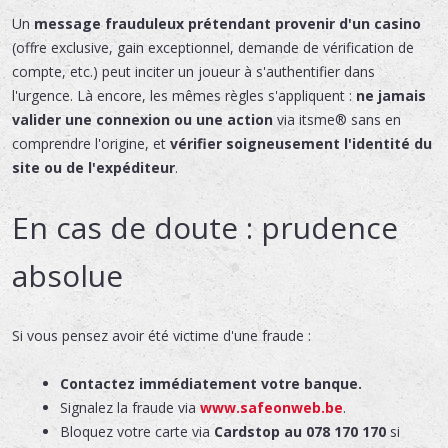
Un
message frauduleux prétendant provenir d'un casino
(offre exclusive, gain exceptionnel, demande de vérification de
compte, etc.) peut inciter un joueur à s'authentifier dans
l'urgence. Là encore, les mêmes règles s'appliquent :
ne jamais
valider une connexion ou une action
via itsme® sans en
comprendre l'origine, et
vérifier soigneusement l'identité du
site ou de l'expéditeur
.
En cas de doute : prudence
absolue
Si vous pensez avoir été victime d'une fraude :
Contactez immédiatement votre banque.
Signalez la fraude via
www.safeonweb.be
.
Bloquez votre carte via
Cardstop au 078 170 170
si