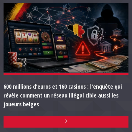
600 millions d'euros et 160 casinos : l'enquête qui
révèle comment un réseau illégal cible aussi les
joueurs belges