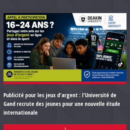
Publicité pour les jeux d'argent : l'Université de
Gand recrute des jeunes pour une nouvelle étude
internationale