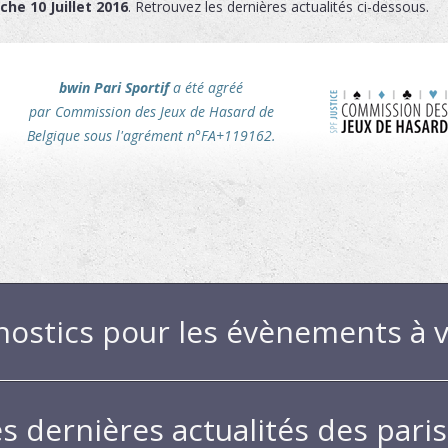
he 10 Juillet 2016
. Retrouvez les dernières actualités ci-dessous.
bwin Pari Sportif
a été agréé
par Commission des Jeux de Hasard de
Belgique sous l'agrément n°FA+119162.
nostics pour les évènements à v
es dernières actualités des pari