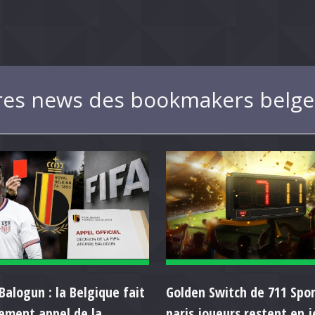
res news des bookmakers belge
Balogun : la Belgique fait
Golden Switch de 711 Spor
llement appel de la
paris joueurs restent en j