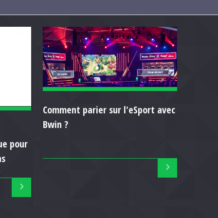
Comment parier sur l'eSport avec
Bwin ?
ue pour
ns