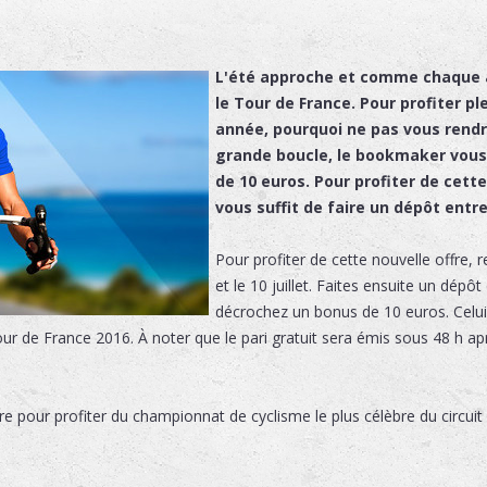
L'été approche et comme chaque a
le Tour de France. Pour profiter pl
année, pourquoi ne pas vous rendre
grande boucle, le bookmaker vous 
de 10 euros. Pour profiter de cette
vous suffit de faire un dépôt entre l
Pour profiter de cette nouvelle offre, 
et le 10 juillet. Faites ensuite un dép
décrochez un bonus de 10 euros. Celui-
Tour de France 2016. À noter que le pari gratuit sera émis sous 48 h ap
aire pour profiter du championnat de cyclisme le plus célèbre du circui