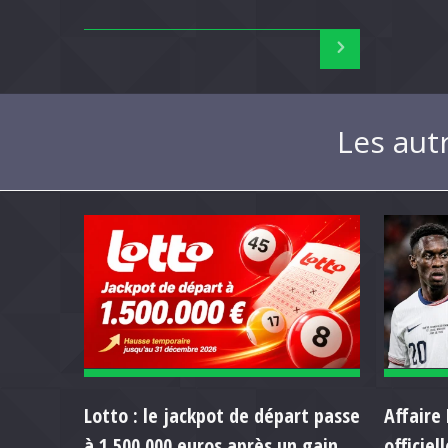
Les aut
Lotto : le jackpot de départ passe
Affaire 
à 1.500.000 euros après un gain
officie